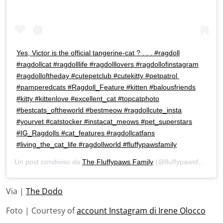
Yes, Victor is the official tangerine-cat ? . . . #ragdoll
#ragdollcat #ragdolllife #ragdolllovers #ragdollofinstagram
#ragdolloftheday #cutepetclub #cutekitty #petpatrol
#pamperedcats #Ragdoll_Feature #kitten #balousfriends
#kitty #kittenlove #excellent_cat #topcatphoto
#bestcats_oftheworld #bestmeow #ragdollcute_insta
#yourvet #catstocker #instacat_meows #pet_superstars
#IG_Ragdolls #cat_features #ragdollcatfans
#living_the_cat_life #ragdollworld #fluffypawsfamily
Un post condiviso da
The Fluffypaws Family
(@fluffypawsfamily) in data:
Via |
The Dodo
Foto | Courtesy of
account Instagram di Irene Olocco