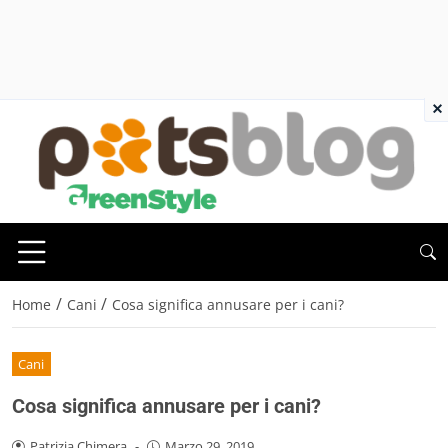
×
/
/
Home
Cani
Cosa significa annusare per i cani?
Cani
Cosa significa annusare per i cani?
Patrizia Chimera
-
Marzo 29, 2019