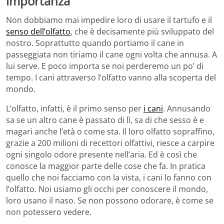
importanza
Non dobbiamo mai impedire loro di usare il tartufo e il
senso dell’olfatto
, che è decisamente più sviluppato del
nostro. Soprattutto quando portiamo il cane in
passeggiata non tiriamo il cane ogni volta che annusa. A
lui serve. E poco importa se noi perderemo un po’ di
tempo. I cani attraverso l’olfatto vanno alla scoperta del
mondo.
L’olfatto, infatti, è il primo senso per
i cani
. Annusando
sa se un altro cane è passato di lì, sa di che sesso è e
magari anche l’età o come sta. Il loro olfatto sopraffino,
grazie a 200 milioni di recettori olfattivi, riesce a carpire
ogni singolo odore presente nell’aria. Ed è così che
conosce la maggior parte delle cose che fa. In pratica
quello che noi facciamo con la vista, i cani lo fanno con
l’olfatto. Noi usiamo gli occhi per conoscere il mondo,
loro usano il naso. Se non possono odorare, è come se
non potessero vedere.