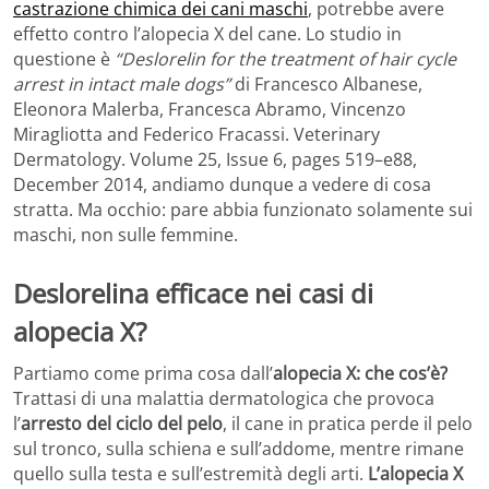
castrazione chimica dei cani maschi
, potrebbe avere
effetto contro l’alopecia X del cane. Lo studio in
questione è
“Deslorelin for the treatment of hair cycle
arrest in intact male dogs”
di Francesco Albanese,
Eleonora Malerba, Francesca Abramo, Vincenzo
Miragliotta and Federico Fracassi. Veterinary
Dermatology. Volume 25, Issue 6, pages 519–e88,
December 2014, andiamo dunque a vedere di cosa
stratta. Ma occhio: pare abbia funzionato solamente sui
maschi, non sulle femmine.
Deslorelina efficace nei casi di
alopecia X?
Partiamo come prima cosa dall’
alopecia X: che cos’è?
Trattasi di una malattia dermatologica che provoca
l’
arresto del ciclo del pelo
, il cane in pratica perde il pelo
sul tronco, sulla schiena e sull’addome, mentre rimane
quello sulla testa e sull’estremità degli arti.
L’alopecia X