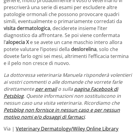
genere, molto probabilmente il vostro veterinario vi
prescriverà una serie di esami per escludere altre
patologie ormonali che possono provocare quadri
simili, eventualmente o primariamente corredati da
visita dermatologica
, deciderete insieme l’iter
diagnostico da affrontare. Se poi viene confermata
l’
alopecia X
e se avete un cane maschio intero allora
potete valutare l’ipotesi della
deslorelina
, solo che
dovete farlo ogni sei mesi, altrimenti l’efficacia termina
e il pelo non cresce di nuovo.
La dottoressa veterinaria Manuela risponderà volentieri
ai vostri commenti o alle domande che vorrete farle
direttamente
per email
o sulla
pagina Facebook di
Petsblog
. Queste informazioni non sostituiscono in
nessun caso una visita veterinaria. Ricordiamo che
Petsblog non fornisce in nessun caso e per nessun
motivo nomi e/o dosaggi di farmaci
.
Via |
Veterinary Dermatology/Wiley Online Library