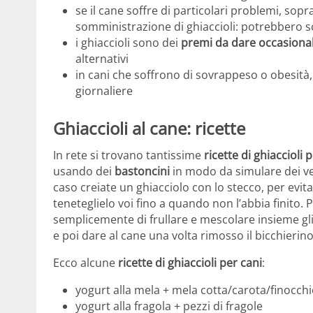
se il cane soffre di particolari problemi, sopra
somministrazione di ghiaccioli: potrebbero 
i ghiaccioli sono dei
premi da dare occasion
alternativi
in cani che soffrono di sovrappeso o obesità
giornaliere
Ghiaccioli al cane: ricette
In rete si trovano tantissime
ricette di ghiaccioli 
usando dei
bastoncini
in modo da simulare dei veri
caso creiate un ghiacciolo con lo stecco, per evitar
teneteglielo voi fino a quando non l’abbia finito.
semplicemente di frullare e mescolare insieme gli i
e poi dare al cane una volta rimosso il bicchierino 
Ecco alcune
ricette di ghiaccioli per cani
:
yogurt alla mela + mela cotta/carota/finocchi
yogurt alla fragola + pezzi di fragole