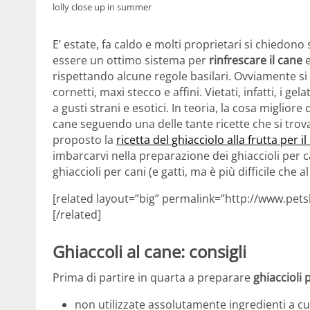
lolly close up in summer
E’ estate, fa caldo e molti proprietari si chiedono
essere un ottimo sistema per
rinfrescare il cane
rispettando alcune regole basilari. Ovviamente si
cornetti, maxi stecco e affini. Vietati, infatti, i g
a gusti strani e esotici. In teoria, la cosa miglior
cane seguendo una delle tante ricette che si tro
proposto la
ricetta del ghiacciolo alla frutta per i
imbarcarvi nella preparazione dei ghiaccioli per ca
ghiaccioli per cani (e gatti, ma è più difficile che a
[related layout=”big” permalink=”http://www.pets
[/related]
Ghiaccoli al cane: consigli
Prima di partire in quarta a preparare
ghiaccioli 
non utilizzate assolutamente ingredienti a cui 