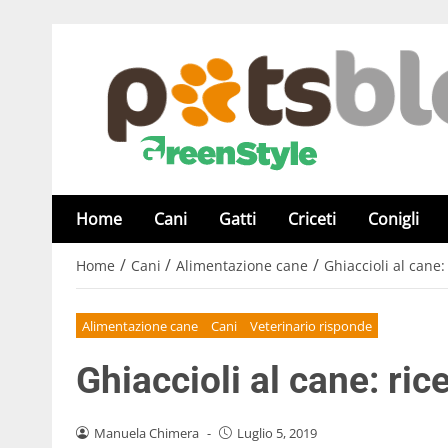
Home
Cani
Gatti
Criceti
Conigli
/
/
/
Home
Cani
Alimentazione cane
Ghiaccioli al cane:
Alimentazione cane
Cani
Veterinario risponde
Ghiaccioli al cane: ric
Manuela Chimera
-
Luglio 5, 2019