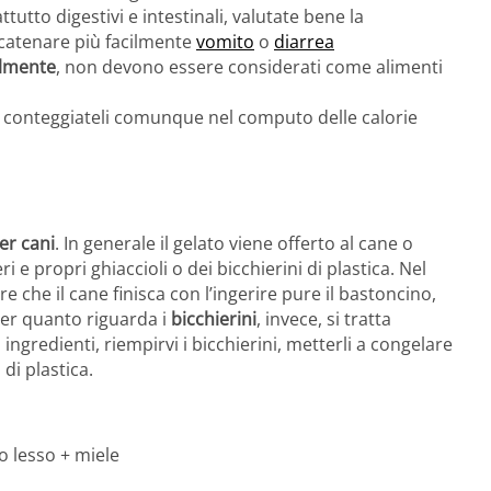
ttutto digestivi e intestinali, valutate bene la
scatenare più facilmente
vomito
o
diarrea
almente
, non devono essere considerati come alimenti
, conteggiateli comunque nel computo delle calorie
per cani
. In generale il gelato viene offerto al cane o
 e propri ghiaccioli o dei bicchierini di plastica. Nel
e che il cane finisca con l’ingerire pure il bastoncino,
 Per quanto riguarda i
bicchierini
, invece, si tratta
ngredienti, riempirvi i bicchierini, metterli a congelare
di plastica.
o lesso + miele