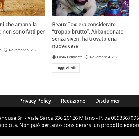
ani che amano la
Beaux Tox: era considerato
o: non sono fatti per
“troppo brutto”. Abbandonato
senza viveri, ha trovato una
nuova casa
a
Novembre 5, 2025
Fabio Belmonte
Novembre 4, 2025
Leggi di più
Privacy Policy
Redazione
Disclaimer
house Srl - Viale Sarca 336 20126 Milano - P.Iva 06933670967
dicità. Non può pertanto considerarsi un prodotto editorial