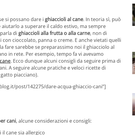
 se si possano dare i
ghiaccioli al cane
. In teoria sì, può
e aiutarlo a superare il caldo estivo, ma sempre
 parla di
ghiaccioli alla frutta o alla carne
, non di
elati con cioccolato, panna o creme. E anche vietati quelli
e da fare sarebbe se preparassimo noi il ghiacciolo al
vano in rete. Per esempio, tempo fa vi avevamo
l cane
. Ecco dunque alcuni consigli da seguire prima di
ni. A seguire alcune pratiche e veloci ricette di
l gatto piacciano).
blog.it/post/142275/dare-acqua-ghiaccio-cani”]
per cani
, alcune considerazioni e consigli:
il cane sia allergico