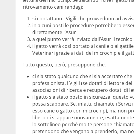
lettura del microchip. Se salta fuori che il gatto h
ritrovamento cani randagi:
si contattano i Vigili che provvedono ad avvis
in alcuni posti le procedure potrebbero esse
direttamente l’Asur
a quel punto verrà inviato dall’Asur il tecnic
il gatto verrà così portato al canile o al gattil
Veterinari grazie ai dati del microchip e il gat
Tutto questo, però, presuppone che:
ci sia stato qualcuno che si sia accertato che 
professionista, i Vigili (se dotati di lettore d
associazioni di ricerca e recupero dotati di l
il gatto sia stato posto in sicurezza: questo
possa scappare. Se, infatti, chiamate i Serviz
esso cane o gatto con microchip), ma non pr
libero di scappare nuovamente, esattamente 
lo sottolineo perché molte persone chiamato 
pretendono che vengano a prenderlo, ma non