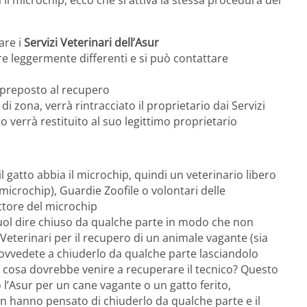
a il microchip, ecco che si attiva la stessa procedura del
are i
Servizi Veterinari dell’Asur
re leggermente differenti e si può contattare
o preposto al recupero
e di zona, verrà rintracciato il proprietario dai Servizi
to verrà restituito al suo legittimo proprietario
il gatto abbia il microchip, quindi un veterinario libero
el microchip), Guardie Zoofile o volontari delle
ettore del microchip
 vuol dire chiuso da qualche parte in modo che non
i Veterinari per il recupero di un animale vagante (sia
ovvedete a chiuderlo da qualche parte lasciandolo
cosa dovrebbe venire a recuperare il tecnico? Questo
l’Asur per un cane vagante o un gatto ferito,
 hanno pensato di chiuderlo da qualche parte e il