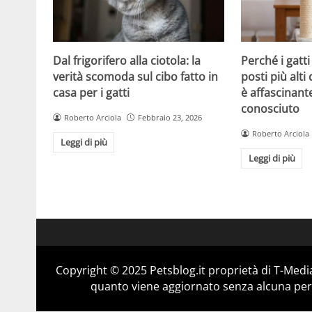
Dal frigorifero alla ciotola: la
Perché i gatt
verità scomoda sul cibo fatto in
posti più alti 
casa per i gatti
è affascinant
conosciuto
Roberto Arciola
Febbraio 23, 2026
Roberto Arciola
Leggi di più
Leggi di più
Copyright © 2025 Petsblog.it proprietà di T-Media
quanto viene aggiornato senza alcuna perio