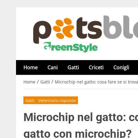
Home
Cani
Gatti
Criceti
Conigli
/
/
Home
Gatti
Microchip nel gatto: cosa fare se si tro
Gatti
Veterinario risponde
Microchip nel gatto: c
gatto con microchip?