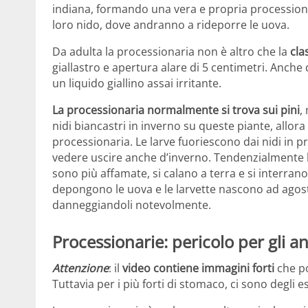
indiana, formando una vera e propria processio
loro nido, dove andranno a rideporre le uova.
Da adulta la processionaria non è altro che la
cla
giallastro e apertura alare di 5 centimetri. Anch
un liquido giallino assai irritante.
La processionaria normalmente si trova sui pini
,
nidi biancastri in inverno su queste piante, allor
processionaria. Le larve fuoriescono dai nidi in 
vedere uscire anche d’inverno. Tendenzialmente l
sono più affamate, si calano a terra e si interran
depongono le uova e le larvette nascono ad agost
danneggiandoli notevolmente.
Processionarie: pericolo per gli a
Attenzione
: il
video contiene immagini forti
che po
Tuttavia per i più forti di stomaco, ci sono degli 