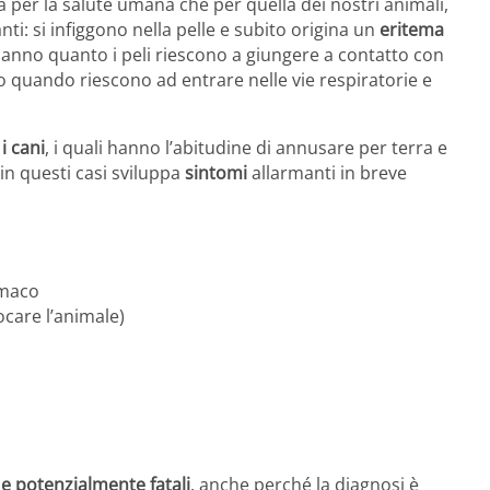
 per la salute umana che per quella dei nostri animali,
nti: si infiggono nella pelle e subito origina un
eritema
si hanno quanto i peli riescono a giungere a contatto con
 o quando riescono ad entrare nelle vie respiratorie e
i cani
, i quali hanno l’abitudine di annusare per terra e
 in questi casi sviluppa
sintomi
allarmanti in breve
omaco
ocare l’animale)
i e potenzialmente fatali
, anche perché la diagnosi è