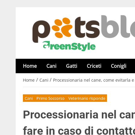
Home
Cani
Gatti
Criceti
Conigli
/
/
Home
Cani
Processionaria nel cane, come evitarla e 
Cani
Primo Soccorso
Veterinario risponde
Processionaria nel ca
fare in caso di contatt