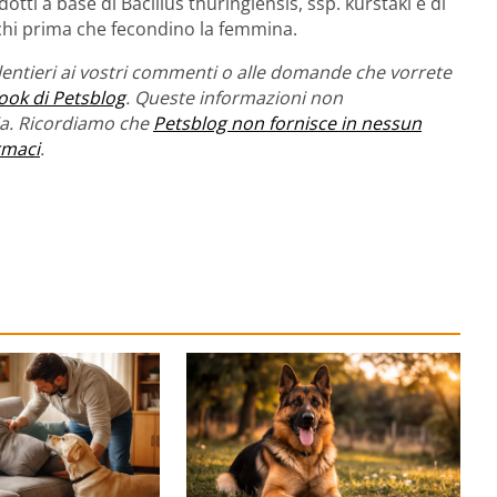
otti a base di Bacillus thuringiensis, ssp. kurstaki e di
chi prima che fecondino la femmina.
entieri ai vostri commenti o alle domande che vorrete
ook di Petsblog
. Queste informazioni non
ria. Ricordiamo che
Petsblog non fornisce in nessun
rmaci
.