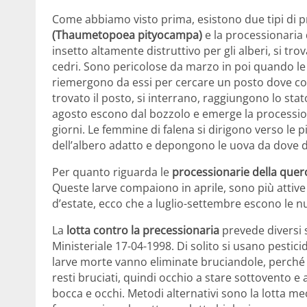
Come abbiamo visto prima, esistono due tipi di p
(Thaumetopoea pityocampa)
e la processionaria 
insetto altamente distruttivo per gli alberi, si tro
cedri. Sono pericolose da marzo in poi quando le l
riemergono da essi per cercare un posto dove cost
trovato il posto, si interrano, raggiungono lo stat
agosto escono dal bozzolo e emerge la procession
giorni. Le femmine di falena si dirigono verso le 
dell’albero adatto e depongono le uova da dove 
Per quanto riguarda le
processionarie della quer
Queste larve compaiono in aprile, sono più attive
d’estate, ecco che a luglio-settembre escono le n
La
lotta contro la precessionaria
prevede diversi s
Ministeriale 17-04-1998. Di solito si usano pesticid
larve morte vanno eliminate bruciandole, perché 
resti bruciati, quindi occhio a stare sottovento e 
bocca e occhi. Metodi alternativi sono la lotta mec