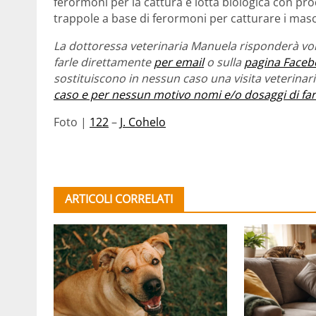
ferormoni per la cattura e lotta biologica con prod
trappole a base di ferormoni per catturare i mas
La dottoressa veterinaria Manuela risponderà vol
farle direttamente
per email
o sulla
pagina Faceb
sostituiscono in nessun caso una visita veterina
caso e per nessun motivo nomi e/o dosaggi di fa
Foto |
122
–
J. Cohelo
ARTICOLI CORRELATI