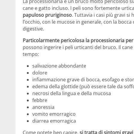
La processionaria è un bruco molto pericoloso sia
cane e gatto incluso. I peli sono fortemente urtica
papuloso pruriginoso
. Tuttavia i casi più gravi 
l’occhio, con le mucose in generale, con la bocca
digestive.
Particolarmente pericolosa la processionaria per 
possono ingerire i peli urticanti del bruco. Il cane
tempo:
salivazione abbondante
dolore
infiammazione grave di bocca, esofago e st
edema della glottide (può essere tale da soff
necrosi della lingua e della mucosa
febbre
anoressia
vomito emorragico
diarrea emorragica
Come potete ben capire,
si tratta di sintomi grav