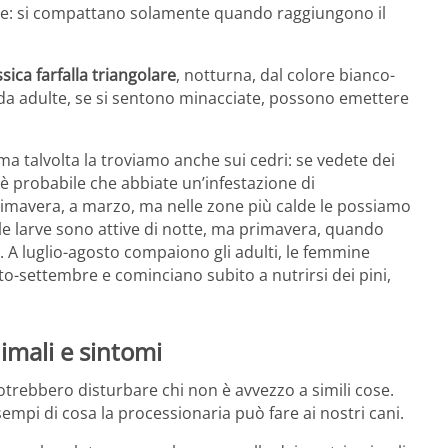
ne: si compattano solamente quando raggiungono il
ssica farfalla triangolare
, notturna, dal colore bianco-
e da adulte, se si sentono minacciate, possono emettere
 ma talvolta la troviamo anche sui cedri: se vedete dei
a è probabile che abbiate un’infestazione di
primavera, a marzo, ma nelle zone più calde le possiamo
e larve sono attive di notte, ma primavera, quando
o. A luglio-agosto compaiono gli adulti, le femmine
o-settembre e cominciano subito a nutrirsi dei pini,
nimali e sintomi
trebbero disturbare chi non è avvezzo a simili cose.
esempi di cosa la processionaria può fare ai nostri cani.