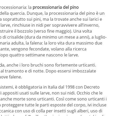
rocessionaria: la
processionaria del pino
della quercia. Dunque, la processionaria del pino è un
va soprattutto sui pini, ma la trovate anche sui larici e
arve, rinchiuse in nidi per sopravvivere all’inverno,
ruire il bozzolo (verso fine maggio). Una volta
o di crisalide (dura da minimo un mese a anni), a luglio-
aria adulta, la falena: la loro vita dura massimo due
piante, vengono fecondate, volano alla ricerca
dopo quattro settimane nascono le larve.
ci
a, anche i loro bruchi sono fortemente urticanti.
 al tramonto e di notte. Dopo essersi imbozzalate
uove falene.
istemi, è obbligatoria in Italia dal 1998 con Decreto
i appositi usati sulle larve, non sui nidi. Occhio che le
anche morte sono urticanti. Così come sono urticanti i
a proteggere tutte le parti esposte del corpo, ivi incluse
canica con uso di colla per insetti sugli alberi, uso di