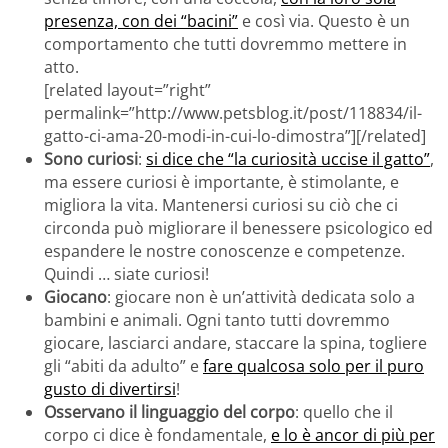
presenza, con dei “bacini”
e così via. Questo è un
comportamento che tutti dovremmo mettere in
atto.
[related layout=”right”
permalink=”http://www.petsblog.it/post/118834/il-
gatto-ci-ama-20-modi-in-cui-lo-dimostra”][/related]
Sono curiosi
:
si dice che “la curiosità uccise il gatto”
,
ma essere curiosi è importante, è stimolante, e
migliora la vita. Mantenersi curiosi su ciò che ci
circonda può migliorare il benessere psicologico ed
espandere le nostre conoscenze e competenze.
Quindi … siate curiosi!
Giocano
: giocare non è un’attività dedicata solo a
bambini e animali. Ogni tanto tutti dovremmo
giocare, lasciarci andare, staccare la spina, togliere
gli “abiti da adulto” e
fare qualcosa solo per il puro
gusto di divertirsi
!
Osservano il linguaggio del corpo
: quello che il
corpo ci dice è fondamentale,
e lo è ancor di più per