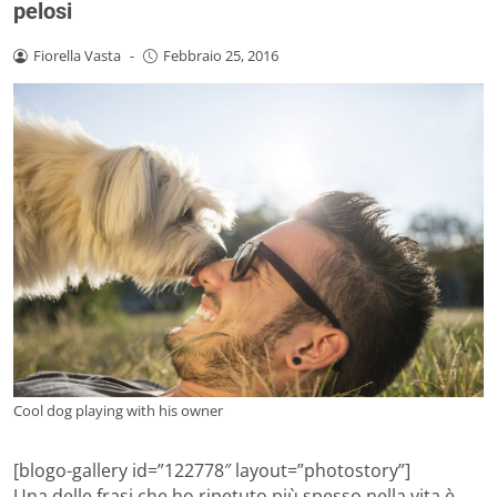
pelosi
Fiorella Vasta
-
Febbraio 25, 2016
Cool dog playing with his owner
[blogo-gallery id=”122778″ layout=”photostory”]
Una delle frasi che ho ripetuto più spesso nella vita è