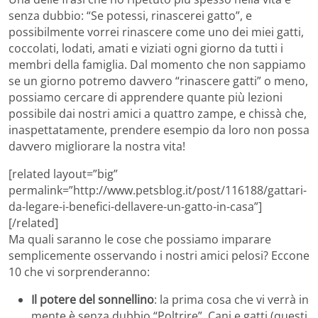
senza dubbio: “Se potessi, rinascerei gatto”, e
possibilmente vorrei rinascere come uno dei miei gatti,
coccolati, lodati, amati e viziati ogni giorno da tutti i
membri della famiglia. Dal momento che non sappiamo
se un giorno potremo davvero “rinascere gatti” o meno,
possiamo cercare di apprendere quante più lezioni
possibile dai nostri amici a quattro zampe, e chissà che,
inaspettatamente, prendere esempio da loro non possa
davvero migliorare la nostra vita!
[related layout=”big”
permalink=”http://www.petsblog.it/post/116188/gattari-
da-legare-i-benefici-dellavere-un-gatto-in-casa”]
[/related]
Ma quali saranno le cose che possiamo imparare
semplicemente osservando i nostri amici pelosi? Eccone
10 che vi sorprenderanno:
Il potere del sonnellino
: la prima cosa che vi verrà in
mente è senza dubbio “Poltrire”. Cani e gatti (questi