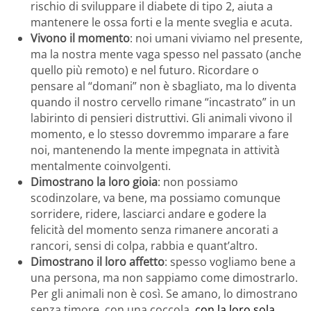
rischio di sviluppare il diabete di tipo 2, aiuta a
mantenere le ossa forti e la mente sveglia e acuta.
Vivono il momento
: noi umani viviamo nel presente,
ma la nostra mente vaga spesso nel passato (anche
quello più remoto) e nel futuro. Ricordare o
pensare al “domani” non è sbagliato, ma lo diventa
quando il nostro cervello rimane “incastrato” in un
labirinto di pensieri distruttivi. Gli animali vivono il
momento, e lo stesso dovremmo imparare a fare
noi, mantenendo la mente impegnata in attività
mentalmente coinvolgenti.
Dimostrano la loro gioia
: non possiamo
scodinzolare, va bene, ma possiamo comunque
sorridere, ridere, lasciarci andare e godere la
felicità del momento senza rimanere ancorati a
rancori, sensi di colpa, rabbia e quant’altro.
Dimostrano il loro affetto
: spesso vogliamo bene a
una persona, ma non sappiamo come dimostrarlo.
Per gli animali non è così. Se amano, lo dimostrano
senza timore, con una coccola,
con la loro sola