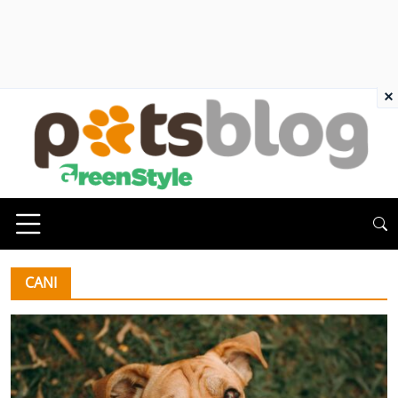
×
CANI