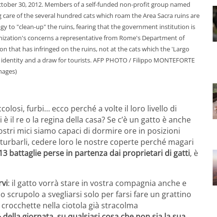
October 30, 2012. Members of a self-funded non-profit group named
g care of the several hundred cats which roam the Area Sacra ruins are
 to "clean-up" the ruins, fearing that the government institution is
anization's concerns a representative from Rome's Department of
n that has infringed on the ruins, not at the cats which the 'Largo
a's identity and a draw for tourists. AFP PHOTO / Filippo MONTEFORTE
mages)
losi, furbi… ecco perché a volte il loro livello di
il re o la regina della casa? Se c’è un gatto è anche
tri mici siamo capaci di dormire ore in posizioni
turbarli, cedere loro le nostre coperte perché magari
13 battaglie perse in partenza dai proprietari di gatti
, è
rvi
: il gatto vorrà stare in vostra compagnia anche e
o scrupolo a svegliarsi solo per farsi fare un grattino
e crocchette nella ciotola già stracolma
 della giornata, su qualsiasi cosa che non sia la sua