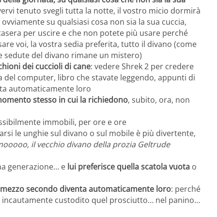
ervi tenuto svegli tutta la notte, il vostro micio dormirà
 ovviamente su qualsiasi cosa non sia la sua cuccia,
tasera per uscire e che non potete più usare perché
are voi, la vostra sedia preferita, tutto il divano (come
ue sedute del divano rimane un mistero)
chioni dei cuccioli di cane
: vedere Shrek 2 per credere
era del computer, libro che stavate leggendo, appunti di
enta automaticamente loro
momento stesso in cui la richiedono
, subito, ora, non
ssibilmente immobili, per ore e ore
ifarsi le unghie sul divano o sul mobile è più divertente,
nooooo, il vecchio divano della prozia Geltrude
tima generazione… e
lui preferisce quella scatola vuota
o
per mezzo secondo diventa automaticamente loro
: perché
to incautamente custodito quel prosciutto… nel panino…