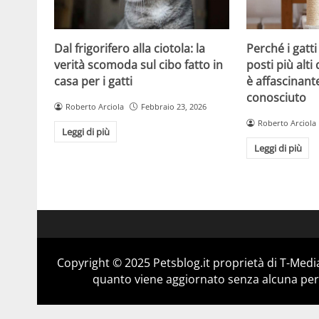
Dal frigorifero alla ciotola: la
Perché i gatt
verità scomoda sul cibo fatto in
posti più alti 
casa per i gatti
è affascinant
conosciuto
Roberto Arciola
Febbraio 23, 2026
Roberto Arciola
Leggi di più
Leggi di più
Copyright © 2025 Petsblog.it proprietà di T-Media
quanto viene aggiornato senza alcuna perio