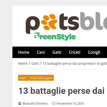
Home
Cani
Gatti
Criceti
Conigli
/
/
Home
Gatti
13 battaglie perse dai proprietari di gatt
Gatti
Proprietari gatti
13 battaglie perse dai 
Manuela Chimera
-
Novembre 13, 2015