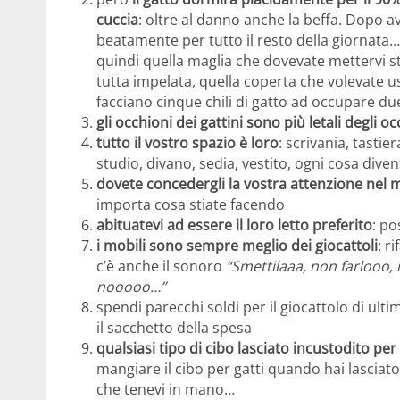
cuccia
: oltre al danno anche la beffa. Dopo av
beatamente per tutto il resto della giornata…
quindi quella maglia che dovevate mettervi s
tutta impelata, quella coperta che volevate us
facciano cinque chili di gatto ad occupare d
gli occhioni dei gattini sono più letali degli oc
tutto il vostro spazio è loro
: scrivania, tasti
studio, divano, sedia, vestito, ogni cosa div
dovete concedergli la vostra attenzione nel 
importa cosa stiate facendo
abituatevi ad essere il loro letto preferito
: po
i mobili sono sempre meglio dei giocattoli
: r
c’è anche il sonoro
“Smettilaaa, non farlooo, 
nooooo…”
spendi parecchi soldi per il giocattolo di ul
il sacchetto della spesa
qualsiasi tipo di cibo lasciato incustodito 
mangiare il cibo per gatti quando hai lascia
che tenevi in mano…