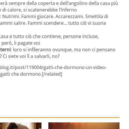
rierà sempre della coperta e dell’angolino della casa più
e di calore, si scatenerebbe l’Inferno
: Nutrimi. Fammi giocare. Accarezzami. Smettila di
Fammi salire. Fammi scendere… tutto ciò vi suona
 casa e tutto ciò che contiene, persone incluse,
 però, li pagate voi
eterni
: loro si infileranno ovunque, ma non ci pensano
i siete voi lì a salvarli, no?
sblog.it/post/119004/gatti-che-dormono-un-video-
 gatti che dormono.[/related]