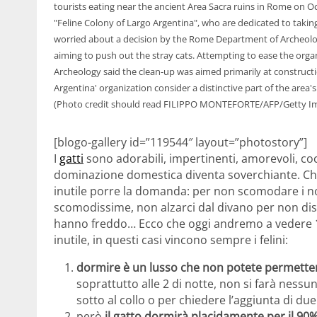
tourists eating near the ancient Area Sacra ruins in Rome on 
"Feline Colony of Largo Argentina", who are dedicated to takin
worried about a decision by the Rome Department of Archeology
aiming to push out the stray cats. Attempting to ease the org
Archeology said the clean-up was aimed primarily at constructio
Argentina' organization consider a distinctive part of the are
(Photo credit should read FILIPPO MONTEFORTE/AFP/Getty I
[blogo-gallery id=”119544″ layout=”photostory”]
I
gatti
sono adorabili, impertinenti, amorevoli, cocco
dominazione domestica diventa soverchiante. Chi è 
inutile porre la domanda: per non scomodare i nos
scomodissime, non alzarci dal divano per non dis
hanno freddo… Ecco che oggi andremo a vedere
inutile, in questi casi vincono sempre i felini:
dormire è un lusso che non potete permette
soprattutto alle 2 di notte, non si farà nessun
sotto al collo o per chiedere l’aggiunta di du
però
il gatto dormirà placidamente per il 90%