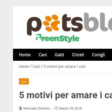
Home
Cani
Gatti
Criceti
Conigli
/
/
Home
Cani
5 motivi per amare i cani
Cani
5 motivi per amare i c
Manuela Chimera
-
Marzo 19, 2018