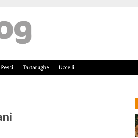
Pesci
Tartarughe
Uccelli
ani