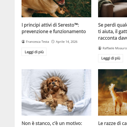
Se perdi qual
I principi attivi di Seresto™:
ti aiuta, il g
prevenzione e funzionamento
racconta davv
Francesca Testa
Aprile 14, 2026
Raffaele Moauro
Leggi di più
Leggi di più
Non è stanco, c’è un motivo:
Le razze di c