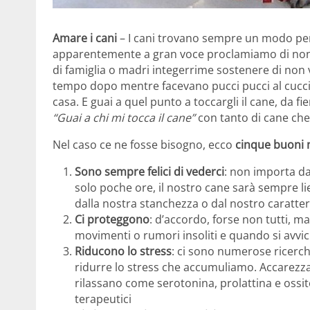
Amare i cani
– I cani trovano sempre un modo per
apparentemente a gran voce proclamiamo di non am
di famiglia o madri integerrime sostenere di non v
tempo dopo mentre facevano pucci pucci al cucciol
casa. E guai a quel punto a toccargli il cane, da fie
“Guai a chi mi tocca il cane”
con tanto di cane che 
Nel caso ce ne fosse bisogno, ecco
cinque buoni m
Sono sempre felici di vederci
: non importa d
solo poche ore, il nostro cane sarà sempre l
dalla nostra stanchezza o dal nostro caratte
Ci proteggono
: d’accordo, forse non tutti, 
movimenti o rumori insoliti e quando si avvi
Riducono lo stress
: ci sono numerose ricerc
ridurre lo stress che accumuliamo. Accarezza
rilassano come serotonina, prolattina e ossit
terapeutici