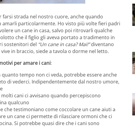
 farsi strada nel nostro cuore, anche quando
arli particolarmente. Ho visto più volte fieri padri
olere un cane in casa, salvo poi ritrovarli qualche
otto che il figlio gli aveva portato a tradimento in
ri sostenitori del
“Un cane in casa? Mai!”
diventano
vive in braccio, siede a tavola o dorme nel letto.
otivi per amare i cani
:
a quanto tempo non ci veda, potrebbe essere anche
ieto di vederci. Indipendentemente dal nostro umore,
re
ma molti cani ci avvisano quando percepiscono
cina qualcuno
he che testimoniano come coccolare un cane aiuti a
re un cane ci permette di rilasciare ormoni che ci
ocina. Si potrebbe quasi dire che i cani sono