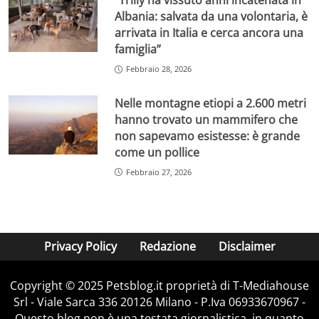
“Trilly ha vissuto anni incatenata in
Albania: salvata da una volontaria, è
arrivata in Italia e cerca ancora una
famiglia”
Febbraio 28, 2026
Nelle montagne etiopi a 2.600 metri
hanno trovato un mammifero che
non sapevamo esistesse: è grande
come un pollice
Febbraio 27, 2026
Privacy Policy
Redazione
Disclaimer
Copyright © 2025 Petsblog.it proprietà di T-Mediahouse
Srl - Viale Sarca 336 20126 Milano - P.Iva 06933670967 -
Questo blog non è una testata giornalistica, in quanto