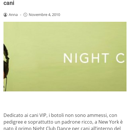
cani
Anna
-
Novembre 4, 2010
Dedicato ai cani VIP, i botoli non sono ammessi, con
pedigree e soprattutto un padrone ricco, a New York è
nato il primo Night Club Dance per cani all’interno del