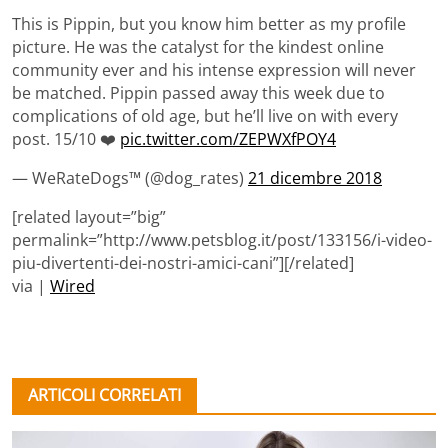
This is Pippin, but you know him better as my profile
picture. He was the catalyst for the kindest online
community ever and his intense expression will never
be matched. Pippin passed away this week due to
complications of old age, but he’ll live on with every
post. 15/10 ❤️
pic.twitter.com/ZEPWXfPOY4
— WeRateDogs™ (@dog_rates)
21 dicembre 2018
[related layout=”big”
permalink=”http://www.petsblog.it/post/133156/i-video-
piu-divertenti-dei-nostri-amici-cani”][/related]
via |
Wired
ARTICOLI CORRELATI