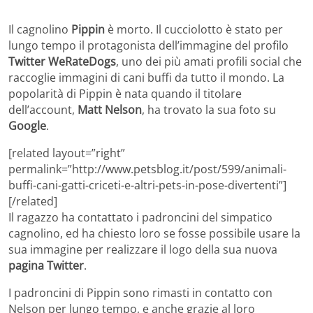
Il cagnolino
Pippin
è morto. Il cucciolotto è stato per
lungo tempo il protagonista dell’immagine del profilo
Twitter WeRateDogs
, uno dei più amati profili social che
raccoglie immagini di cani buffi da tutto il mondo. La
popolarità di Pippin è nata quando il titolare
dell’account,
Matt Nelson
, ha trovato la sua foto su
Google
.
[related layout=”right”
permalink=”http://www.petsblog.it/post/599/animali-
buffi-cani-gatti-criceti-e-altri-pets-in-pose-divertenti”]
[/related]
Il ragazzo ha contattato i padroncini del simpatico
cagnolino, ed ha chiesto loro se fosse possibile usare la
sua immagine per realizzare il logo della sua nuova
pagina Twitter
.
I padroncini di Pippin sono rimasti in contatto con
Nelson per lungo tempo, e anche grazie al loro