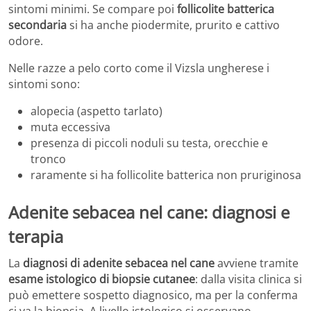
sintomi minimi. Se compare poi
follicolite batterica
secondaria
si ha anche piodermite, prurito e cattivo
odore.
Nelle razze a pelo corto come il Vizsla ungherese i
sintomi sono:
alopecia (aspetto tarlato)
muta eccessiva
presenza di piccoli noduli su testa, orecchie e
tronco
raramente si ha follicolite batterica non pruriginosa
Adenite sebacea nel cane: diagnosi e
terapia
La
diagnosi di adenite sebacea nel cane
avviene tramite
esame istologico di biopsie cutanee
: dalla visita clinica si
può emettere sospetto diagnosico, ma per la conferma
ci va la biopsia. A livello istologico si osservano