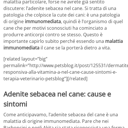
malattia particolare, forse ne avrete già sentito
discutere: l’adenite sebacea nel cane. Si tratta di una
patologia che colpisce la cute dei cani: è una patologia
di origine
immunomediata
, quindi è l’organismo di quel
cane che per motivi sconosciuti ha cominciato a
produrre anticorpi contro se stesso. Questo è
importante capirlo subito perché essendo una
malattia
immunomediata
il cane se la porterà dietro a vita.
[related layout=”big”
permalink=”http://www.petsblog.it/post/125531/dermatit
responsiva-alla-vitamina-a-nel-cane-cause-sintomi-e-
terapia-veterinario-petsblog”][/related]
Adenite sebacea nel cane: cause e
sintomi
Come anticipavamo, l’adenite sebacea del cane è una
malattia di origine immunomediata. Pare che nei
Barboncini e negli Akita sia stata riconosciuta una forma