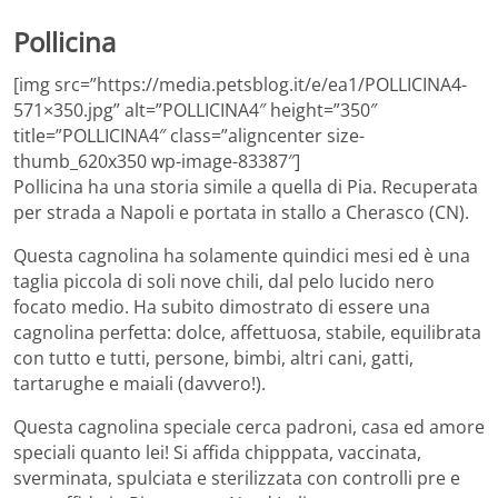
Pollicina
[img src=”https://media.petsblog.it/e/ea1/POLLICINA4-
571×350.jpg” alt=”POLLICINA4″ height=”350″
title=”POLLICINA4″ class=”aligncenter size-
thumb_620x350 wp-image-83387″]
Pollicina ha una storia simile a quella di Pia. Recuperata
per strada a Napoli e portata in stallo a Cherasco (CN).
Questa cagnolina ha solamente quindici mesi ed è una
taglia piccola di soli nove chili, dal pelo lucido nero
focato medio. Ha subito dimostrato di essere una
cagnolina perfetta: dolce, affettuosa, stabile, equilibrata
con tutto e tutti, persone, bimbi, altri cani, gatti,
tartarughe e maiali (davvero!).
Questa cagnolina speciale cerca padroni, casa ed amore
speciali quanto lei! Si affida chipppata, vaccinata,
sverminata, spulciata e sterilizzata con controlli pre e