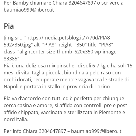
Per Bamby chiamare Chiara 3204647897 o scrivere a
baumiao999@libero.it
Pia
[img src=”https://media.petsblog.it/7/70d/PIA8-
592×350.jpg” alt=”PIA8″ height=”350″ title=”PIA8″
class=”aligncenter size-thumb_620x350 wp-image-
83385″]
Pia è una deliziosa mix pinscher di soli 6-7 kg e ha soli 15
mesi di vita, taglia piccola, biondina a pelo raso con
occhi dorati, recuperate mentre vagava tra le strade di
Napoli e portata in stallo in provincia di Torino.
Pia va d’accordo con tutti ed è perfetta per chiunque
cerca casina e amore, si affida con controlli pre e post
affido chippata, vaccinata e sterilizzata in Piemonte e
nord Italia.
Per Info Chiara 3204647897 – baumiao999@libero.it