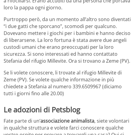
a rifocillarsi. Erano accuditi da una persona che portava
loro la pappa ogni giorno.
Purtroppo però, da un momento all’altro sono diventati
“i due gatti che sporcano”, scomodi per qualcuno.
Dovevano mettere i giochi per i bambini e hanno deciso
di liberarsene. La loro fortuna è stata avere due angeli
custodi umani che erano preoccupati per la loro
sicurezza. Si sono interessati ed hanno contattato
Stefania del rifugio Millevite. Ora si trovano a Zeme (PV).
Se li volete conoscere, li trovate al rifugio Millevite di
Zeme (PV). Se volete qualche informazione in più
chiedete a Stefania al numero 339.6509967 (diciamo
tutti i giorni fino alle 20.00)
Le adozioni di Petsblog
Fate parte di un’
associazione animalista
, siete volontari
in qualche struttura e volete farci conoscere qualche
vostro ospite per provare a trovargli una casa? Qui ci