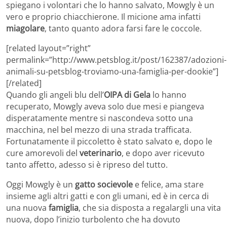
spiegano i volontari che lo hanno salvato, Mowgly è un
vero e proprio chiacchierone. Il micione ama infatti
miagolare
, tanto quanto adora farsi fare le coccole.
[related layout=”right”
permalink=”http://www.petsblog.it/post/162387/adozioni-
animali-su-petsblog-troviamo-una-famiglia-per-dookie”]
[/related]
Quando gli angeli blu dell’
OIPA di Gela
lo hanno
recuperato, Mowgly aveva solo due mesi e piangeva
disperatamente mentre si nascondeva sotto una
macchina, nel bel mezzo di una strada trafficata.
Fortunatamente il piccoletto è stato salvato e, dopo le
cure amorevoli del
veterinario
, e dopo aver ricevuto
tanto affetto, adesso si è ripreso del tutto.
Oggi Mowgly è un
gatto socievole
e felice, ama stare
insieme agli altri gatti e con gli umani, ed è in cerca di
una nuova
famiglia
, che sia disposta a regalargli una vita
nuova, dopo l’inizio turbolento che ha dovuto