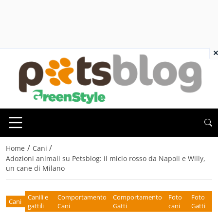
×
/
/
Home
Cani
Adozioni animali su Petsblog: il micio rosso da Napoli e Willy,
un cane di Milano
Canili e
Comportamento
Comportamento
Foto
Foto
Cani
gattili
Cani
Gatti
cani
Gatti