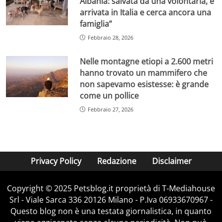
Albania: salvata da una volontaria, è
arrivata in Italia e cerca ancora una
famiglia”
Febbraio 28, 2026
Nelle montagne etiopi a 2.600 metri
hanno trovato un mammifero che
non sapevamo esistesse: è grande
come un pollice
Febbraio 27, 2026
Privacy Policy
Redazione
Disclaimer
Copyright © 2025 Petsblog.it proprietà di T-Mediahouse
Srl - Viale Sarca 336 20126 Milano - P.Iva 06933670967 -
Questo blog non è una testata giornalistica, in quanto