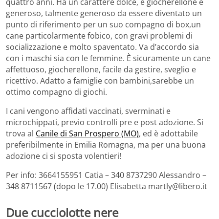
quattro anni. Ha un carattere dolce, è giocherellone e
generoso, talmente generoso da essere diventato un
punto di riferimento per un suo compagno di box,un
cane particolarmente fobico, con gravi problemi di
socializzazione e molto spaventato. Va d’accordo sia
con i maschi sia con le femmine. È sicuramente un cane
affettuoso, giocherellone, facile da gestire, sveglio e
ricettivo. Adatto a famiglie con bambini,sarebbe un
ottimo compagno di giochi.
I cani vengono affidati vaccinati, sverminati e
microchippati, previo controlli pre e post adozione. Si
trova al
Canile di San Prospero (MO)
, ed è adottabile
preferibilmente in Emilia Romagna, ma per una buona
adozione ci si sposta volentieri!
Per info: 3664155951 Catia – 340 8737290 Alessandro –
348 8711567 (dopo le 17.00) Elisabetta martly@libero.it
Due cucciolotte nere