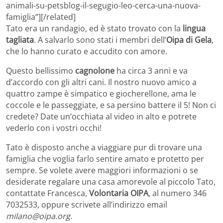
animali-su-petsblog-il-segugio-leo-cerca-una-nuova-
famiglia”][/related]
Tato era un randagio, ed è stato trovato con la
lingua
tagliata
. A salvarlo sono stati i membri dell’
Oipa di Gela
,
che lo hanno curato e accudito con amore.
Questo bellissimo
cagnolone
ha circa 3 anni e va
d’accordo con gli altri cani. Il nostro nuovo amico a
quattro zampe è simpatico e giocherellone, ama le
coccole e le passeggiate, e sa persino battere il 5! Non ci
credete? Date un’occhiata al video in alto e potrete
vederlo con i vostri occhi!
Tato è disposto anche a viaggiare pur di trovare una
famiglia che voglia farlo sentire amato e protetto per
sempre. Se volete avere maggiori informazioni o se
desiderate regalare una casa amorevole al piccolo Tato,
contattate Francesca,
Volontaria OIPA
, al numero 346
7032533, oppure scrivete all’indirizzo email
milano@oipa.org
.