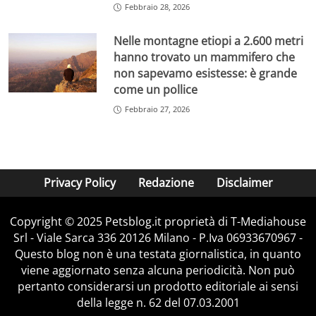
Febbraio 28, 2026
Nelle montagne etiopi a 2.600 metri
hanno trovato un mammifero che
non sapevamo esistesse: è grande
come un pollice
Febbraio 27, 2026
Privacy Policy
Redazione
Disclaimer
Copyright © 2025 Petsblog.it proprietà di T-Mediahouse
Srl - Viale Sarca 336 20126 Milano - P.Iva 06933670967 -
Questo blog non è una testata giornalistica, in quanto
viene aggiornato senza alcuna periodicità. Non può
pertanto considerarsi un prodotto editoriale ai sensi
della legge n. 62 del 07.03.2001