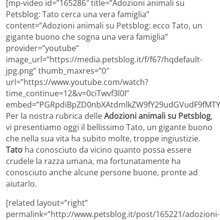
[mp-video id=”165286″ title=”Adozioni animali su
Petsblog: Tato cerca una vera famiglia”
content=”Adozioni animali su Petsblog: ecco Tato, un
gigante buono che sogna una vera famiglia”
provider=”youtube”
image_url=”https://media.petsblog.it/f/f67/hqdefault-
jpg.png” thumb_maxres=”0″
url=”https://www.youtube.com/watch?
time_continue=12&v=0ciTwvf3l0I”
embed=”PGRpdiBpZD0nbXAtdmlkZW9fY29udGVudF9fMTY1
Per la nostra rubrica delle
Adozioni animali su Petsblog
,
vi presentiamo oggi il bellissimo Tato, un gigante buono
che nella sua vita ha subito molte, troppe ingiustizie.
Tato
ha conosciuto da vicino quanto possa essere
crudele la razza umana, ma fortunatamente ha
conosciuto anche alcune persone buone, pronte ad
aiutarlo.
[related layout=”right”
permalink=”http://www.petsblog.it/post/165221/adozioni-