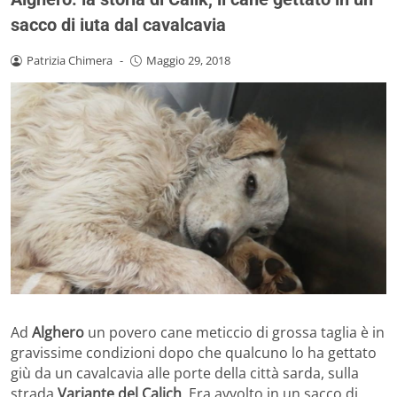
sacco di iuta dal cavalcavia
Patrizia Chimera
-
Maggio 29, 2018
Ad
Alghero
un povero cane meticcio di grossa taglia è in
gravissime condizioni dopo che qualcuno lo ha gettato
giù da un cavalcavia alle porte della città sarda, sulla
strada
Variante del Calich
. Era avvolto in un sacco di