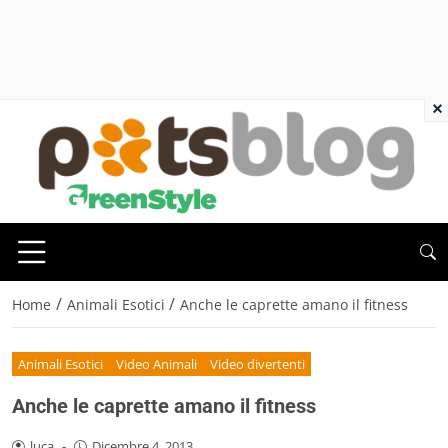
×
/
/
Home
Animali Esotici
Anche le caprette amano il fitness
Animali Esotici
Video Animali
Video divertenti
Anche le caprette amano il fitness
luca
-
Dicembre 4, 2013