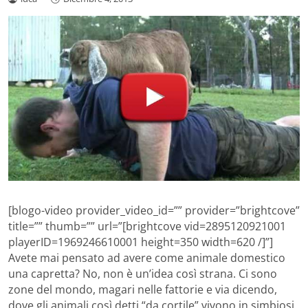
[blogo-video provider_video_id=”” provider=”brightcove”
title=”” thumb=”” url=”[brightcove vid=2895120921001
playerID=1969246610001 height=350 width=620 /]”]
Avete mai pensato ad avere come animale domestico
una capretta? No, non è un’idea così strana. Ci sono
zone del mondo, magari nelle fattorie e via dicendo,
dove gli animali così detti “da cortile” vivono in simbiosi