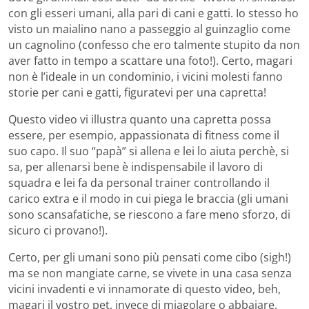
con gli esseri umani, alla pari di cani e gatti. Io stesso ho
visto un maialino nano a passeggio al guinzaglio come
un cagnolino (confesso che ero talmente stupito da non
aver fatto in tempo a scattare una foto!). Certo, magari
non è l’ideale in un condominio, i vicini molesti fanno
storie per cani e gatti, figuratevi per una capretta!
Questo video vi illustra quanto una capretta possa
essere, per esempio, appassionata di fitness come il
suo capo. Il suo “papà” si allena e lei lo aiuta perchè, si
sa, per allenarsi bene è indispensabile il lavoro di
squadra e lei fa da personal trainer controllando il
carico extra e il modo in cui piega le braccia (gli umani
sono scansafatiche, se riescono a fare meno sforzo, di
sicuro ci provano!).
Certo, per gli umani sono più pensati come cibo (sigh!)
ma se non mangiate carne, se vivete in una casa senza
vicini invadenti e vi innamorate di questo video, beh,
magari il vostro pet, invece di miagolare o abbaiare,