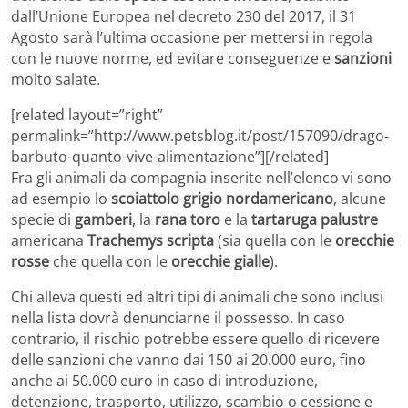
dall’Unione Europea nel decreto 230 del 2017, il 31
Agosto sarà l’ultima occasione per mettersi in regola
con le nuove norme, ed evitare conseguenze e
sanzioni
molto salate.
[related layout=”right”
permalink=”http://www.petsblog.it/post/157090/drago-
barbuto-quanto-vive-alimentazione”][/related]
Fra gli animali da compagnia inserite nell’elenco vi sono
ad esempio lo
scoiattolo grigio nordamericano
, alcune
specie di
gamberi
, la
rana toro
e la
tartaruga palustre
americana
Trachemys scripta
(sia quella con le
orecchie
rosse
che quella con le
orecchie gialle
).
Chi alleva questi ed altri tipi di animali che sono inclusi
nella lista dovrà denunciarne il possesso. In caso
contrario, il rischio potrebbe essere quello di ricevere
delle sanzioni che vanno dai 150 ai 20.000 euro, fino
anche ai 50.000 euro in caso di introduzione,
detenzione, trasporto, utilizzo, scambio o cessione e