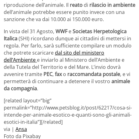
riproduzione dell’animale. Il
reato
di
rilascio in ambiente
dell’animale potrebbe essere punito invece con una
sanzione che va dai 10.000 ai 150.000 euro.
In vista del 31 Agosto,
WWF
e
Societas Herpetologica
Italica
(SHI) ricordano dunque ai cittadini di mettersi in
regola. Per farlo, sarà sufficiente compilare un modulo
che potrete scaricare
dal sito del ministero
dell’Ambiente
e inviarlo al Ministero dell’Ambiente e
della Tutela del Territorio e del Mare. L’invio dovrà
avvenire tramite
PEC
,
fax
o
raccomandata postale
, e vi
permetterà di continuare a detenere il vostro
animale
da compagnia
.
[related layout=”big”
permalink=”http://www.petsblog.it/post/62217/cosa-si-
intende-per-animale-esotico-e-quanti-sono-gli-animali-
esotici-in-italia”][/related]
via |
Ansa
Foto da Pixabay