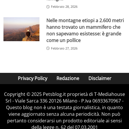
Febbraio 28, 2026
Nelle montagne etiopi a 2.600 metri
hanno trovato un mammifero che
non sapevamo esistesse: è grande
come un pollice
Febbraio 27, 2026
Privacy Policy
Redazione
Disclaimer
Copyright © 2025 Petsblog.it proprietà di T-Mediahouse
Srl - Viale Sarca 336 20126 Milano - P.Iva 06933670967 -
Questo blog non è una testata giornalistica, in quanto
viene aggiornato senza alcuna periodicità. Non può
pertanto considerarsi un prodotto editoriale ai sensi
della legge n. 62 del 07.03.2001