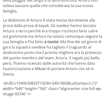
della pioggia, del fango o di altre difficoltà. Arturo non
voleva lasciare quella che considerava la sua nuova
famiglia.
La dedizione di Arturo è stata messa duramente alla
prova dalla prova di kayak. Gli svedesi hanno lasciato
Arturo a terra perché era troppo rischioso farlo salire
sul gommone ma Arturo ha voluto comunque seguire la
sua famiglia e l’ha fatto
a nuoto
! Alla fine dei sei giorni di
gara la squadra svedese ha tagliato il traguardo al
dodicesimo posto ma il premio migliore era la presenza
del quinto membro del team: Arturo. Il regalo più bello,
però, l’hanno ricevuto dalle autorità che hanno dato
l’autorizzazione a Mikael di portare Arturo con sé in
Svezia.
-ktUB-U1040630829710Z4H-640×360@LaStampa.it (1)”
width=”640″ height=”360″ class=”aligncenter size-full wp-
image-93746″ />