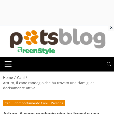
×
/
/
Home
Cani
Arturo, il cane randagio che ha trovato una “famiglia”
decisamente attiva
Cani
Comportamento Cani
Persone
Arturo, il cane randagio che ha trovato una