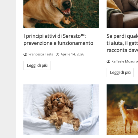
Se perdi qual
I principi attivi di Seresto™:
ti aiuta, il g
prevenzione e funzionamento
racconta davv
Francesca Testa
Aprile 14, 2026
Raffaele Moauro
Leggi di più
Leggi di più