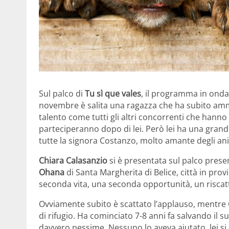
Sul palco di
Tu sì que vales
, il programma in onda
novembre è salita una ragazza che ha subito amme
talento come tutti gli altri concorrenti che hanno
parteciperanno dopo di lei. Però lei ha una gran
tutte la signora Costanzo, molto amante degli ani
Chiara Calasanzio
si è presentata sul palco prese
Ohana
di Santa Margherita di Belice, città in pro
seconda vita, una seconda opportunità, un riscat
Ovviamente subito è scattato l’applauso, mentre
di rifugio. Ha cominciato 7-8 anni fa salvando il s
davvero pessime. Nessuno lo aveva aiutato, lei si 