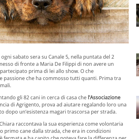
 ogni sabato sera su Canale 5, nella puntata del 2
sso di fronte a Maria De Filippi di non avere un
 partecipato prima di lei allo show. O che
de passione che ha commosso tutti quanti. Prima tra
mali.
ntando gli 82 cani in cerca di casa che
l’Associazione
vincia di Agrigento, prova ad aiutare regalando loro una
to dopo un’esistenza magari trascorsa per strada.
 Chiara raccontava la sua esperienza come volontaria
uo primo cane dalla strada, che era in condizioni
è fermata e ha capito che poteva fare la differenza per