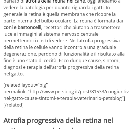
parlato di
atrofia della retina nel cane
, oggi andiamo a
vedere la patologia per quanto riguarda i gatti. In
generale la retina è quella membrana che ricopre la
parte interna del bulbo oculare. La retina è formata dai
coni e bastoncelli
, recettori che aiutano a trasmettere
luce e immagini al sistema nervoso centrale
permettendoci così di vedere. Nell’atrofia progressiva
della retina le cellule vanno incontro a una graduale
degenerazione, perdono di funzionalità e il risultato alla
fine è uno stato di cecità. Ecco dunque cause, sintomi,
diagnosi e terapia dell’atrofia progressiva della retina
nel gatto.
[related layout=”big”
permalink=”http://www.petsblog.it/post/81533/congiuntivi
nel-gatto-cause-sintomi-e-terapia-veterinario-petsblog”]
[/related]
Atrofia progressiva della retina nel