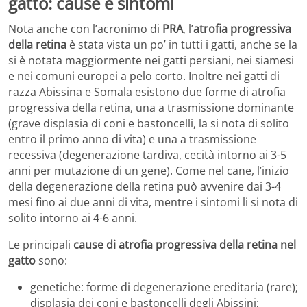
gatto: cause e sintomi
Nota anche con l’acronimo di
PRA
, l’
atrofia progressiva
della retina
è stata vista un po’ in tutti i gatti, anche se la
si è notata maggiormente nei gatti persiani, nei siamesi
e nei comuni europei a pelo corto. Inoltre nei gatti di
razza Abissina e Somala esistono due forme di atrofia
progressiva della retina, una a trasmissione dominante
(grave displasia di coni e bastoncelli, la si nota di solito
entro il primo anno di vita) e una a trasmissione
recessiva (degenerazione tardiva, cecità intorno ai 3-5
anni per mutazione di un gene). Come nel cane, l’inizio
della degenerazione della retina può avvenire dai 3-4
mesi fino ai due anni di vita, mentre i sintomi li si nota di
solito intorno ai 4-6 anni.
Le principali
cause di atrofia progressiva della retina nel
gatto
sono:
genetiche: forme di degenerazione ereditaria (rare);
displasia dei coni e bastoncelli degli Abissini;