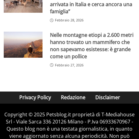
arrivata in Italia e cerca ancora una
famiglia”
Febbraio 28, 2026
Nelle montagne etiopi a 2.600 metri
hanno trovato un mammifero che
non sapevamo esistesse: è grande
come un pollice
Febbraio 27, 2026
Privacy Policy
Redazione
Disclaimer
Copyright © 2025 Petsblog.it proprietà di T-Mediahouse
Srl - Viale Sarca 336 20126 Milano - P.Iva 06933670967 -
Questo blog non è una testata giornalistica, in quanto
viene aggiornato senza alcuna periodicità. Non può