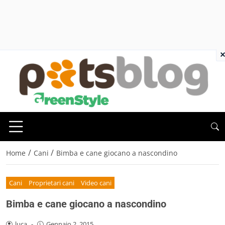
×
/
/
Home
Cani
Bimba e cane giocano a nascondino
Cani
Proprietari cani
Video cani
Bimba e cane giocano a nascondino
luca
-
Gennaio 2, 2015