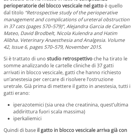
perioperatorie del blocco vescicale nel gatto
è quello
dal titolo
“Retrospective study of the perioperative
management and complications of ureteral obstruction
in 37 cats (pages 570–579)”, Alejandra Garcia de Carellan
Mateo, David Brodbelt, Nicola Kulendra and Hatim
Alibha. Veterinary Anaesthesia and Analgesia. Volume
42, Issue 6, pages 570–579, November 2015
.
Si è trattato di uno
studio retrospettivo
che ha tirato le
somme analizzando le cartelle cliniche di 37 gatti
arrivati in blocco vescicale, gatti che hanno richiesto
un’anestesia per cercare di risolvere l’ostruzione
uretrale. Già prima di mettere il gatto in anestesia, tutti i
gatti erano:
iperazotemici (sia urea che creatinina, quest’ultima
addirittura fuori scala massima)
iperkaliemici
Quindi di base
il gatto in blocco vescicale arriva già con