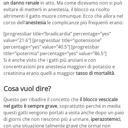
un danno renale
in atto. Ma come dicevamo non si può
evitare di metterli in anestesia, il blocco va risolto
altrimenti il gatto muore comunque. Ecco che allora nel
corso dell’
anestesia
le complicanze più frequenti erano:
[progressbar title=”bradicardia” percentage=”yes”
value=”21.6″] [progressbar title=”ipotensione”
percentage=”yes” value=”40.5″] [progressbar
title=”ipotermia” percentage=”yes” value=”86.5″]
Si è anche visto che i gatti più anziani e con
concentrazioni pre anestesia maggiori di potassio e
creatinina erano quelli a maggior
tasso di mortalità
.
Cosa vuol dire?
Questo per ribadire il concetto che
il blocco vescicale
nel gatto è sempre grave
, soprattutto perché in media
questi gatti vengono portati a visita anche dopo un paio
di giorni che non riescono più a urinare,
iperazotemici
,
con una situazione talmente grave che ormai non