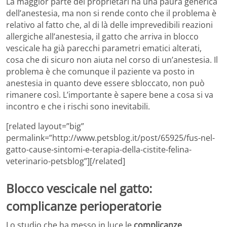
La maggior parte dei proprietari ha una paura generica
dell’anestesia, ma non si rende conto che il problema è
relativo al fatto che, al di là delle imprevedibili reazioni
allergiche all’anestesia, il gatto che arriva in blocco
vescicale ha già parecchi parametri ematici alterati,
cosa che di sicuro non aiuta nel corso di un’anestesia. Il
problema è che comunque il paziente va posto in
anestesia in quanto deve essere sbloccato, non può
rimanere così. L’importante è sapere bene a cosa si va
incontro e che i rischi sono inevitabili.
[related layout=”big”
permalink=”http://www.petsblog.it/post/65925/fus-nel-
gatto-cause-sintomi-e-terapia-della-cistite-felina-
veterinario-petsblog”][/related]
Blocco vescicale nel gatto:
complicanze perioperatorie
Lo studio che ha messo in luce le
complicanze