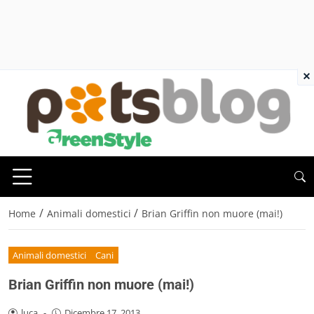
×
/
/
Home
Animali domestici
Brian Griffin non muore (mai!)
Animali domestici
Cani
Brian Griffin non muore (mai!)
luca
-
Dicembre 17, 2013