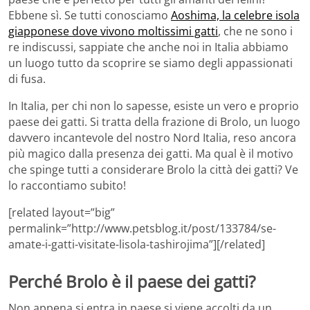
Ebbene sì. Se tutti conosciamo
Aoshima, la celebre isola
giapponese dove vivono moltissimi gatti
, che ne sono i
re indiscussi, sappiate che anche noi in Italia abbiamo
un luogo tutto da scoprire se siamo degli appassionati
di fusa.
In Italia, per chi non lo sapesse, esiste un vero e proprio
paese dei gatti. Si tratta della frazione di Brolo, un luogo
davvero incantevole del nostro Nord Italia, reso ancora
più magico dalla presenza dei gatti. Ma qual è il motivo
che spinge tutti a considerare Brolo la città dei gatti? Ve
lo raccontiamo subito!
[related layout=”big”
permalink=”http://www.petsblog.it/post/133784/se-
amate-i-gatti-visitate-lisola-tashirojima”][/related]
Perché Brolo è il paese dei gatti?
Non appena si entra in paese si viene accolti da un