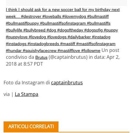
I think I should ask for a new soccer ball for my birthday next
week… #destroyer #loveballs #ilovemydog #bullmastiff
#bullmastiffpuppy #bullmastiffsofinstagram #bullmastiffs
#bullylife #bullybreed #dog #dogoftheday #dogsofig #puppy
#puppylove #lovedog #lovedogs #dailybarker #instadog
#instadogs #instadogbreeds #mastiff #mastiffsofinstagram
Un post
#hundar #squishyfacecrew #mastifflove #followme
condiviso da
(@captainbrutus) in data: Apr 2,
Brutus
2018 at 8:57 PDT
Foto da Instagram di
captainbrutus
via |
La Stampa
ARTICOLI CORRELATI