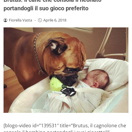
portandogli il suo gioco preferito
Fiorella Vasta
-
Aprile 6, 2018
[blogo-video id=”139531″ title=”Brutus, il cagnolone che