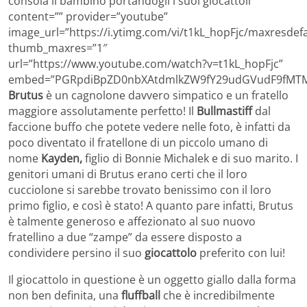
consola il bambino portandogli i suoi giocattoli”
content=”” provider=”youtube”
image_url=”https://i.ytimg.com/vi/t1kL_hopFjc/maxresdefa
thumb_maxres=”1″
url=”https://www.youtube.com/watch?v=t1kL_hopFjc”
embed=”PGRpdiBpZD0nbXAtdmlkZW9fY29udGVudF9fMTM5
Brutus
è un cagnolone davvero simpatico e un fratello
maggiore assolutamente perfetto! Il
Bullmastiff
dal
faccione buffo che potete vedere nelle foto, è infatti da
poco diventato il fratellone di un piccolo umano di
nome
Kayden,
figlio di Bonnie Michalek e di suo marito. I
genitori umani di Brutus erano certi che il loro
cucciolone si sarebbe trovato benissimo con il loro
primo figlio, e così è stato! A quanto pare infatti, Brutus
è talmente generoso e affezionato al suo nuovo
fratellino a due “zampe” da essere disposto a
condividere persino il suo
giocattolo
preferito con lui!
Il giocattolo in questione è un oggetto giallo dalla forma
non ben definita, una
fluffball
che è incredibilmente