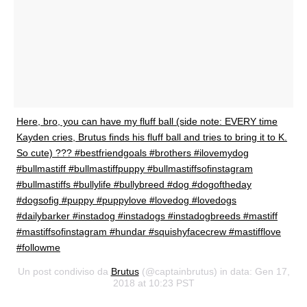
Here, bro, you can have my fluff ball (side note: EVERY time
Kayden cries, Brutus finds his fluff ball and tries to bring it to K.
So cute) ??? #bestfriendgoals #brothers #ilovemydog
#bullmastiff #bullmastiffpuppy #bullmastiffsofinstagram
#bullmastiffs #bullylife #bullybreed #dog #dogoftheday
#dogsofig #puppy #puppylove #lovedog #lovedogs
#dailybarker #instadog #instadogs #instadogbreeds #mastiff
#mastiffsofinstagram #hundar #squishyfacecrew #mastifflove
#followme
Un post condiviso da
Brutus
(@captainbrutus) in data: Gen 17,
2018 at 10:23 PST