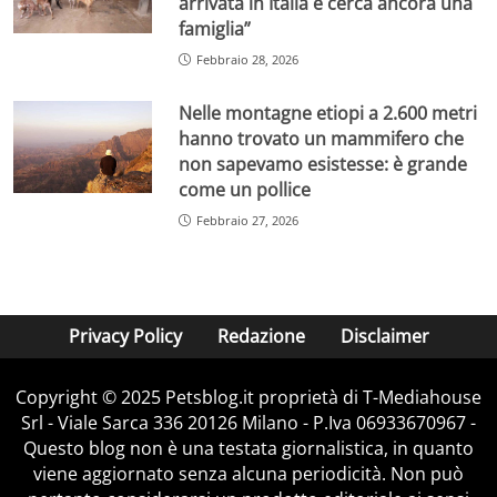
arrivata in Italia e cerca ancora una
famiglia”
Febbraio 28, 2026
Nelle montagne etiopi a 2.600 metri
hanno trovato un mammifero che
non sapevamo esistesse: è grande
come un pollice
Febbraio 27, 2026
Privacy Policy
Redazione
Disclaimer
Copyright © 2025 Petsblog.it proprietà di T-Mediahouse
Srl - Viale Sarca 336 20126 Milano - P.Iva 06933670967 -
Questo blog non è una testata giornalistica, in quanto
viene aggiornato senza alcuna periodicità. Non può