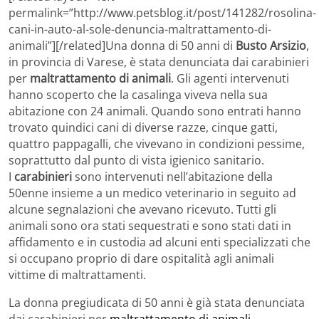
permalink=”http://www.petsblog.it/post/141282/rosolina-
cani-in-auto-al-sole-denuncia-maltrattamento-di-
animali”][/related]Una donna di 50 anni di
Busto Arsizio
,
in provincia di Varese, è stata denunciata dai carabinieri
per
maltrattamento di animali
. Gli agenti intervenuti
hanno scoperto che la casalinga viveva nella sua
abitazione con 24 animali. Quando sono entrati hanno
trovato quindici cani di diverse razze, cinque gatti,
quattro pappagalli, che vivevano in condizioni pessime,
soprattutto dal punto di vista igienico sanitario.
I
carabinieri
sono intervenuti nell’abitazione della
50enne insieme a un medico veterinario in seguito ad
alcune segnalazioni che avevano ricevuto. Tutti gli
animali sono ora stati sequestrati e sono stati dati in
affidamento e in custodia ad alcuni enti specializzati che
si occupano proprio di dare ospitalità agli animali
vittime di maltrattamenti.
La donna pregiudicata di 50 anni è già stata denunciata