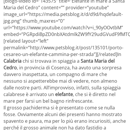
[blogo-video id=”143575″ title=”Elefante in mare a Santa
Maria del Cedro” content=”” provider=”youtube”
image_url=”https://media.petsblog.it/d/d9d/hqdefault-
jpg.png” thumb_maxres=”0″
url=”https://www.youtube.com/watch?v=i_90yOOvtbM”
embed=”PGRpdiBpZD0nbXAtdmlkZW9fY29udGVudF9fMTQz
[related layout=”left”
permalink=”http://www.petsblog.it/post/135101/porto-
cesareo-un-elefante-cammina-per-strada”][/related]In
Calabria
chi si trovava in spiaggia a
Santa Maria del
Cedro
, in provincia di Cosenza, ha avuto una sorpresa
davvero inaspettata, un compagno di mare che
nessuno si aspetterebbe mai di vedere, non almeno
dalle nostre parti. All’improvviso, infatti, sulla spiaggia
calabrese è arrivato un
elefante
, che si è diretto nel
mare per farsi un bel bagno rinfrescante.
Il grosso pachiderma si è presentato come se nulla
fosse. Ovviamente alcuni dei presenti hanno mostrato
spavento e paura, ma per lo più erano incuriositi, anche
perché il grosso animale non ha dato fastidio a