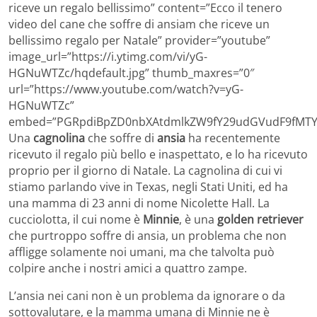
riceve un regalo bellissimo” content=”Ecco il tenero
video del cane che soffre di ansiam che riceve un
bellissimo regalo per Natale” provider=”youtube”
image_url=”https://i.ytimg.com/vi/yG-
HGNuWTZc/hqdefault.jpg” thumb_maxres=”0″
url=”https://www.youtube.com/watch?v=yG-
HGNuWTZc”
embed=”PGRpdiBpZD0nbXAtdmlkZW9fY29udGVudF9fMTYw
Una
cagnolina
che soffre di
ansia
ha recentemente
ricevuto il regalo più bello e inaspettato, e lo ha ricevuto
proprio per il giorno di Natale. La cagnolina di cui vi
stiamo parlando vive in Texas, negli Stati Uniti, ed ha
una mamma di 23 anni di nome Nicolette Hall. La
cucciolotta, il cui nome è
Minnie
, è una
golden retriever
che purtroppo soffre di ansia, un problema che non
affligge solamente noi umani, ma che talvolta può
colpire anche i nostri amici a quattro zampe.
L’ansia nei cani non è un problema da ignorare o da
sottovalutare, e la mamma umana di Minnie ne è