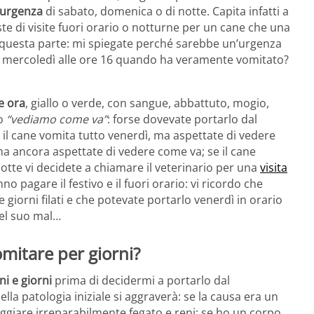
d’urgenza
di sabato, domenica o di notte. Capita infatti a
este di visite fuori orario o notturne per un cane che una
 questa parte: mi spiegate perché sarebbe un’urgenza
mercoledì alle ore 16 quando ha veramente vomitato?
e ora
, giallo o verde, con sangue, abbattuto, mogio,
to
“vediamo come va”
: forse dovevate portarlo dal
e il cane vomita tutto venerdì, ma aspettate di vedere
ma ancora aspettate di vedere come va; se il cane
otte vi decidete a chiamare il veterinario per una
visita
no pagare il festivo e il fuori orario: vi ricordo che
 giorni filati e che potevate portarlo venerdì in orario
del suo mal…
mitare per giorni?
i e giorni
prima di decidermi a portarlo dal
ella patologia iniziale si aggraverà: se la causa era un
ggiare irreparabilmente fegato e reni; se ho un corpo