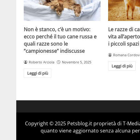
Non è stanco, c’è un motivo:
Le razze di c
ecco perché il tuo cane russa e
vita all’apert
quali razze sono le
i piccoli spazi
“campionesse” indiscusse
Romana Cordov
Roberto Arciola
Novembre 5, 2025
Leggi di più
Leggi di più
Copyright © 2025 Petsblog.it proprietà di T-Media
quanto viene aggiornato senza alcuna perio