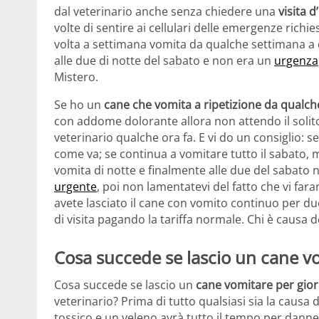
dal veterinario anche senza chiedere una
visita 
volte di sentire ai cellulari delle emergenze richi
volta a settimana vomita da qualche settimana a
alle due di notte del sabato e non era un
urgenza
Mistero.
Se ho un
cane che vomita a ripetizione da qualch
con addome dolorante allora non attendo il soli
veterinario qualche ora fa. E vi do un consiglio: s
come va; se continua a vomitare tutto il sabato, 
vomita di notte e finalmente alle due del sabato n
urgente
, poi non lamentatevi del fatto che vi faran
avete lasciato il cane con vomito continuo per due
di visita pagando la tariffa normale. Chi è causa 
Cosa succede se lascio un cane vo
Cosa succede se lascio un
cane vomitare per giorn
veterinario? Prima di tutto qualsiasi sia la causa d
tossico e un veleno avrà tutto il tempo per danne