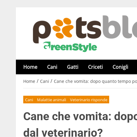
Home
Cani
Gatti
Criceti
Conigli
/
/
Home
Cani
Cane che vomita: dopo quanto tempo port
Cani
Malattie animali
Veterinario risponde
Cane che vomita: dop
dal veterinario?