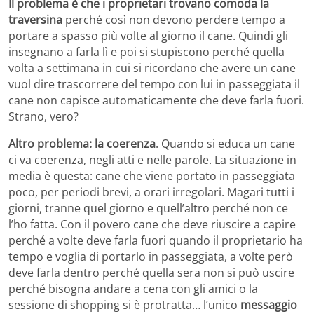
Il problema è che i proprietari trovano comoda la
traversina
perché così non devono perdere tempo a
portare a spasso più volte al giorno il cane. Quindi gli
insegnano a farla lì e poi si stupiscono perché quella
volta a settimana in cui si ricordano che avere un cane
vuol dire trascorrere del tempo con lui in passeggiata il
cane non capisce automaticamente che deve farla fuori.
Strano, vero?
Altro problema: la coerenza
. Quando si educa un cane
ci va coerenza, negli atti e nelle parole. La situazione in
media è questa: cane che viene portato in passeggiata
poco, per periodi brevi, a orari irregolari. Magari tutti i
giorni, tranne quel giorno e quell’altro perché non ce
l’ho fatta. Con il povero cane che deve riuscire a capire
perché a volte deve farla fuori quando il proprietario ha
tempo e voglia di portarlo in passeggiata, a volte però
deve farla dentro perché quella sera non si può uscire
perché bisogna andare a cena con gli amici o la
sessione di shopping si è protratta… l’unico
messaggio