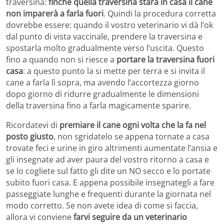
traversina:
finché quella traversina starà in casa il cane
non imparerà a farla fuori
. Quindi la procedura corretta
dovrebbe essere: quando il vostro veterinario vi dà l’ok
dal punto di vista vaccinale, prendere la traversina e
spostarla molto gradualmente verso l’uscita. Questo
fino a quando non si riesce a
portare la traversina fuori
casa
: a questo punto la si mette per terra e si invita il
cane a farla lì sopra, ma avendo l’accortezza giorno
dopo giorno di ridurre gradualmente le dimensioni
della traversina fino a farla magicamente sparire.
Ricordatevi di
premiare il cane ogni volta che la fa nel
posto giusto
, non sgridatelo se appena tornate a casa
trovate feci e urine in giro altrimenti aumentate l’ansia e
gli insegnate ad aver paura del vostro ritorno a casa e
se lo cogliete sul fatto gli dite un NO secco e lo portate
subito fuori casa. E appena possibile insegnategli a fare
passeggiate lunghe e frequenti durante la giornata nel
modo corretto. Se non avete idea di come si faccia,
allora vi conviene
farvi seguire da un veterinario