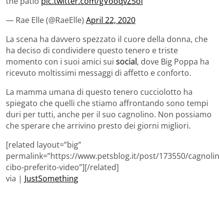
the patio
pic.twitter.com/gVooqvZ5oI
— Rae Elle (@RaeElle)
April 22, 2020
La scena ha davvero spezzato il cuore della donna, che
ha deciso di condividere questo tenero e triste
momento con i suoi amici sui
social
, dove Big Poppa ha
ricevuto moltissimi messaggi di affetto e conforto.
La mamma umana di questo tenero cucciolotto ha
spiegato che quelli che stiamo affrontando sono tempi
duri per tutti, anche per il suo cagnolino. Non possiamo
che sperare che arrivino presto dei giorni migliori.
[related layout=”big”
permalink=”https://www.petsblog.it/post/173550/cagnoli
cibo-preferito-video”][/related]
via |
JustSomething