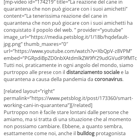
[mp-video id=”174219″ title=”La reazione del cane in
quarantena che non può giocare con i suoi amichetti”
content=”La tenerissima reazione del cane in
quarantena che non può giocare con i suoi amichetti ha
conquistato il popolo del web. ” provider=”youtube”
image_url=”https://media.petsblog.it/1/18b/hqdefault-
jpg.png” thumb_maxres=”0″
url=”https://www.youtube.com/watch?v=XbQpV-z8VPM”
embed=”PGRpdiBpZD0nbXAtdmlkZW9fY29udGVudF9fMTc0
Tutti noi, praticamente in ogni angolo del mondo, siamo
purtroppo alle prese con il
distanziamento sociale
e la
quarantena a causa della pandemia da
coronavirus
.
[related layout=”right”
permalink=”https://www.petsblog.it/post/173360/smart-
working-cani-in-quarantena”][/related]
Purtroppo non è facile stare lontani dalle persone che
amiamo, ma si tratta di una situazione che al momento
non possiamo cambiare. Ebbene, a quanto sembra,
esattamente come noi, anche il
bulldog
protagonista