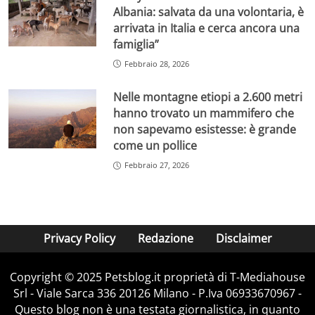
Albania: salvata da una volontaria, è
arrivata in Italia e cerca ancora una
famiglia”
Febbraio 28, 2026
Nelle montagne etiopi a 2.600 metri
hanno trovato un mammifero che
non sapevamo esistesse: è grande
come un pollice
Febbraio 27, 2026
Privacy Policy
Redazione
Disclaimer
Copyright © 2025 Petsblog.it proprietà di T-Mediahouse
Srl - Viale Sarca 336 20126 Milano - P.Iva 06933670967 -
Questo blog non è una testata giornalistica, in quanto