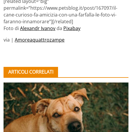
[related layout=”big”
permalink=”https://www.petsblog.it/post/167097/il-
cane-curioso-fa-amicizia-con-una-farfalla-le-foto-vi-
faranno-innamorare”][/related]
Foto di
Alexandr Ivanov
da
Pixabay
via |
Amoreaquattrozampe
ARTICOLI CORRELATI