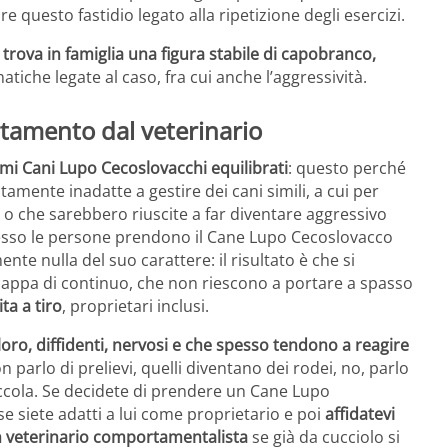
 questo fastidio legato alla ripetizione degli esercizi.
trova in famiglia una figura stabile di capobranco,
tiche legate al caso, fra cui anche l’aggressività.
amento dal veterinario
mi Cani Lupo Cecoslovacchi equilibrati
: questo perché
mente inadatte a gestire dei cani simili, a cui per
o che sarebbero riuscite a far diventare aggressivo
esso le persone prendono il Cane Lupo Cecoslovacco
te nulla del suo carattere: il risultato è che si
cappa di continuo, che non riescono a portare a spasso
ta a tiro
, proprietari inclusi.
oro, diffidenti, nervosi e che spesso tendono a reagire
parlo di prelievi, quelli diventano dei rodei, no, parlo
occola. Se decidete di prendere un Cane Lupo
 siete adatti a lui come proprietario e poi
affidatevi
un veterinario comportamentalista
se già da cucciolo si