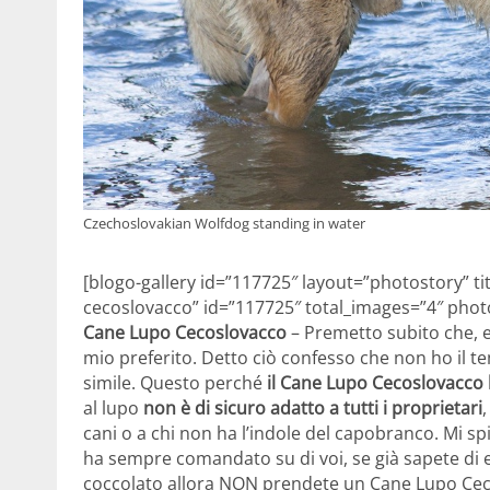
Czechoslovakian Wolfdog standing in water
[blogo-gallery id=”117725″ layout=”photostory” t
cecoslovacco” id=”117725″ total_images=”4″ photo
Cane Lupo Cecoslovacco
– Premetto subito che, e
mio preferito. Detto ciò confesso che non ho il 
simile. Questo perché
il Cane Lupo Cecoslovacco 
al lupo
non è di sicuro adatto a tutti i proprietari
cani o a chi non ha l’indole del capobranco. Mi sp
ha sempre comandato su di voi, se già sapete di e
coccolato allora NON prendete un Cane Lupo Cecosl