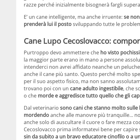
razze perché inizialmente bisognerà fargli superare
E’ un cane intelligente, ma anche irruente:
se non 
prenderà lui il posto
sviluppando tutte le problema
Cane Lupo Cecoslovacco: comport
Purtroppo devo ammettere che
ho visto pochissi
la maggior parte erano in mano a persone assoluta
intenderci non avrei affidato neanche un peluche 
anche il cane più santo. Questo perché molto sp
per il suo aspetto fisico, ma non sanno assolutamen
trovano poi con un
cane adulto ingestibile
, che s
o che
morde e aggredisce tutto quello che gli capi
Dal veterinario
sono cani che stanno molto sulle l
mordendo
anche alle manovre più tranquille… non 
anche solo di auscultare il cuore o fare mezza c
Cecoslovacco prima informatevi bene per capire se
sin da subito a un bravo educatore cinofilo o a 