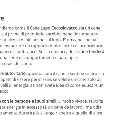
re
prendiamo come
il Cane Lupo Cecoslovacco sia un cane
 cui prima di prenderlo sarebbe bene documentarsi
 qualcosa di più anche sul lupo. E’ un cane che ha
ad instaurare un rapporto molto forte col proprietario,
rimanere capobranco. Se ciò non accade,
il cane tenderà
una serie di comportamenti e patologie
a mole del cane.
re autoritario
, questo aiuta il cane a sentirsi sicuro e a
apete di essere permissivi, se volete un cane solo da
ivelli di energia, se non avete idea di come educare un
acco.
 con le persone e i suoi simili
. E’ molto vivace, talvolta
sta energia in eccesso (è un cane da lavoro), ma odia i
stramento durerà più a lungo rispetto a quello di altre