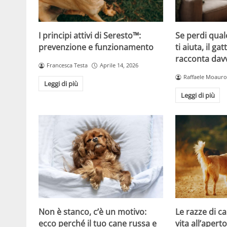
Se perdi qual
I principi attivi di Seresto™:
ti aiuta, il g
prevenzione e funzionamento
racconta davv
Francesca Testa
Aprile 14, 2026
Raffaele Moauro
Leggi di più
Leggi di più
Non è stanco, c’è un motivo:
Le razze di c
ecco perché il tuo cane russa e
vita all’apert