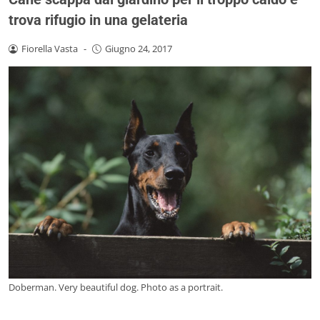
trova rifugio in una gelateria
Fiorella Vasta
-
Giugno 24, 2017
Doberman. Very beautiful dog. Photo as a portrait.