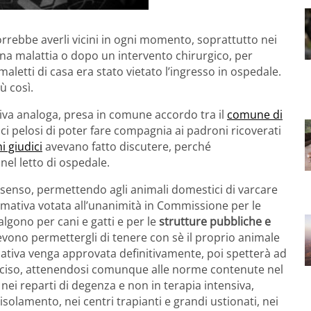
orrebbe averli vicini in ogni momento, soprattutto nei
na malattia o dopo un intervento chirurgico, per
maletti di casa era stato vietato l’ingresso in ospedale.
ù così.
tiva analoga, presa in comune accordo tra il
comune di
ici pelosi di poter fare compagnia ai padroni ricoverati
i giudici
avevano fatto discutere, perché
nel letto di ospedale.
senso, permettendo agli animali domestici di varcare
ormativa votata all’unanimità in Commissione per le
valgono per cani e gatti e per le
strutture pubbliche e
 devono permettergli di tenere con sè il proprio animale
ativa venga approvata definitivamente, poi spetterà ad
eciso, attenendosi comunque alle norme contenute nel
nei reparti di degenza e non in terapia intensiva,
isolamento, nei centri trapianti e grandi ustionati, nei