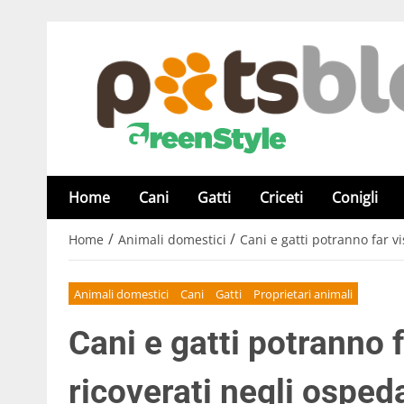
Home
Cani
Gatti
Criceti
Conigli
/
/
Home
Animali domestici
Cani e gatti potranno far v
Animali domestici
Cani
Gatti
Proprietari animali
Cani e gatti potranno f
ricoverati negli osped