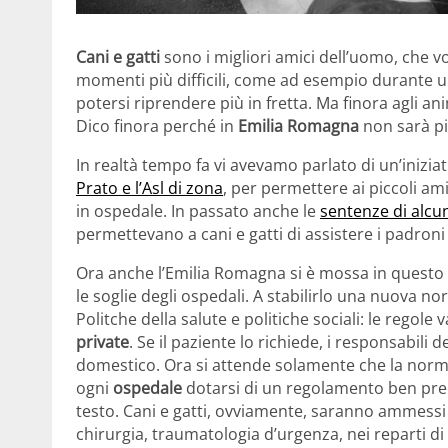
Cani e gatti
sono i migliori amici dell’uomo, che v
momenti più difficili, come ad esempio durante u
potersi riprendere più in fretta. Ma finora agli ani
Dico finora perché in
Emilia Romagna
non sarà pi
In realtà tempo fa vi avevamo parlato di un’inizia
Prato e l’Asl di zona
, per permettere ai piccoli am
in ospedale. In passato anche le
sentenze di alcun
permettevano a cani e gatti di assistere i padroni 
Ora anche l’Emilia Romagna si è mossa in questo 
le soglie degli ospedali. A stabilirlo una nuova n
Politche della salute e politiche sociali: le regole 
private
. Se il paziente lo richiede, i responsabili
domestico. Ora si attende solamente che la norm
ogni
ospedale
dotarsi di un regolamento ben pr
testo. Cani e gatti, ovviamente, saranno ammessi 
chirurgia, traumatologia d’urgenza, nei reparti di 