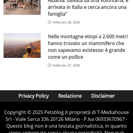
Albania: salvata da una volontaria, è
arrivata in Italia e cerca ancora una
famiglia”
Febbraio 28, 2026
Nelle montagne etiopi a 2.600 metri
hanno trovato un mammifero che
non sapevamo esistesse: è grande
come un pollice
Febbraio 27, 2026
Privacy Policy
Redazione
Disclaimer
Copyright © 2025 Petsblog.it proprietà di T-Mediahouse
Srl - Viale Sarca 336 20126 Milano - P.Iva 06933670967 -
Questo blog non è una testata giornalistica, in quanto
viene aggiornato senza alcuna periodicità. Non può