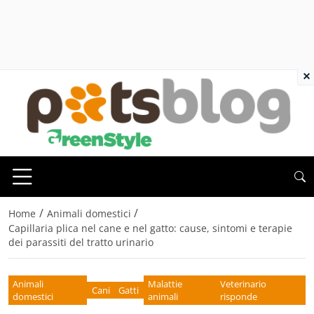
×
/
/
Home
Animali domestici
Capillaria plica nel cane e nel gatto: cause, sintomi e terapie
dei parassiti del tratto urinario
Animali
Malattie
Veterinario
Cani
Gatti
domestici
animali
risponde