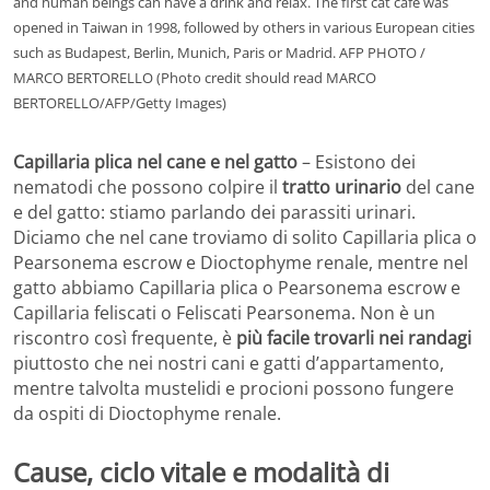
and human beings can have a drink and relax. The first cat cafe was
opened in Taiwan in 1998, followed by others in various European cities
such as Budapest, Berlin, Munich, Paris or Madrid. AFP PHOTO /
MARCO BERTORELLO (Photo credit should read MARCO
BERTORELLO/AFP/Getty Images)
Capillaria plica nel cane e nel gatto
– Esistono dei
nematodi che possono colpire il
tratto urinario
del cane
e del gatto: stiamo parlando dei parassiti urinari.
Diciamo che nel cane troviamo di solito Capillaria plica o
Pearsonema escrow e Dioctophyme renale, mentre nel
gatto abbiamo Capillaria plica o Pearsonema escrow e
Capillaria feliscati o Feliscati Pearsonema. Non è un
riscontro così frequente, è
più facile trovarli nei randagi
piuttosto che nei nostri cani e gatti d’appartamento,
mentre talvolta mustelidi e procioni possono fungere
da ospiti di Dioctophyme renale.
Cause, ciclo vitale e modalità di