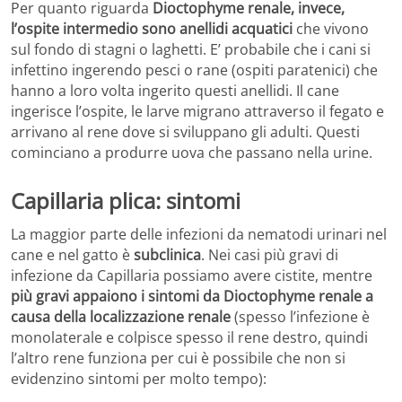
Per quanto riguarda
Dioctophyme renale, invece,
l’ospite intermedio sono anellidi acquatici
che vivono
sul fondo di stagni o laghetti. E’ probabile che i cani si
infettino ingerendo pesci o rane (ospiti paratenici) che
hanno a loro volta ingerito questi anellidi. Il cane
ingerisce l’ospite, le larve migrano attraverso il fegato e
arrivano al rene dove si sviluppano gli adulti. Questi
cominciano a produrre uova che passano nella urine.
Capillaria plica: sintomi
La maggior parte delle infezioni da nematodi urinari nel
cane e nel gatto è
subclinica
. Nei casi più gravi di
infezione da Capillaria possiamo avere cistite, mentre
più gravi appaiono i sintomi da Dioctophyme renale a
causa della localizzazione renale
(spesso l’infezione è
monolaterale e colpisce spesso il rene destro, quindi
l’altro rene funziona per cui è possibile che non si
evidenzino sintomi per molto tempo):