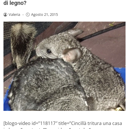
di legno?
Valeria
-
Agosto 21, 2015
[blogo-video id=”118117″ title=”Cincillà tritura una casa