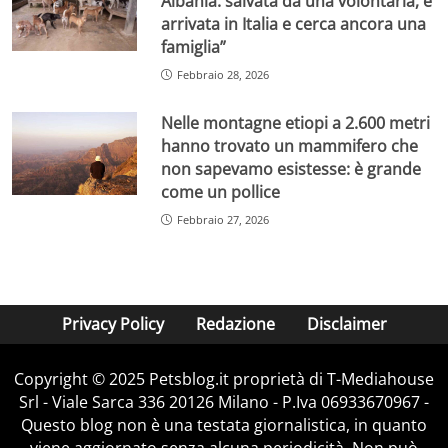
Albania: salvata da una volontaria, è
arrivata in Italia e cerca ancora una
famiglia”
Febbraio 28, 2026
Nelle montagne etiopi a 2.600 metri
hanno trovato un mammifero che
non sapevamo esistesse: è grande
come un pollice
Febbraio 27, 2026
Privacy Policy
Redazione
Disclaimer
Copyright © 2025 Petsblog.it proprietà di T-Mediahouse
Srl - Viale Sarca 336 20126 Milano - P.Iva 06933670967 -
Questo blog non è una testata giornalistica, in quanto
viene aggiornato senza alcuna periodicità. Non può