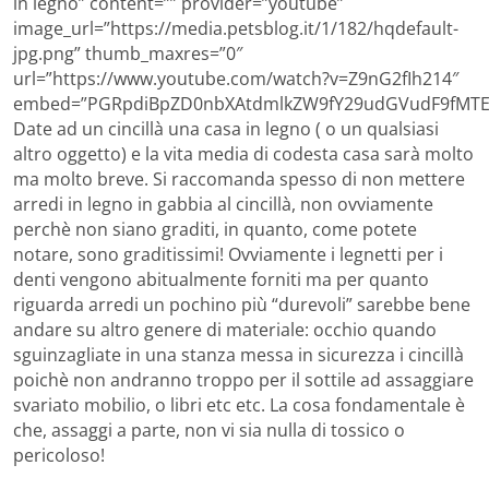
in legno” content=”” provider=”youtube”
image_url=”https://media.petsblog.it/1/182/hqdefault-
jpg.png” thumb_maxres=”0″
url=”https://www.youtube.com/watch?v=Z9nG2fIh214″
embed=”PGRpdiBpZD0nbXAtdmlkZW9fY29udGVudF9fMTE4
Date ad un cincillà una casa in legno ( o un qualsiasi
altro oggetto) e la vita media di codesta casa sarà molto
ma molto breve. Si raccomanda spesso di non mettere
arredi in legno in gabbia al cincillà, non ovviamente
perchè non siano graditi, in quanto, come potete
notare, sono graditissimi! Ovviamente i legnetti per i
denti vengono abitualmente forniti ma per quanto
riguarda arredi un pochino più “durevoli” sarebbe bene
andare su altro genere di materiale: occhio quando
sguinzagliate in una stanza messa in sicurezza i cincillà
poichè non andranno troppo per il sottile ad assaggiare
svariato mobilio, o libri etc etc. La cosa fondamentale è
che, assaggi a parte, non vi sia nulla di tossico o
pericoloso!