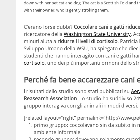
down with her pet cat and dog. The cat is a Scottish Fold and th
with their owner, who is gently stroking them.
C’erano forse dubbi?
Coccolare cani e gatti riduce
ricercatore della
Washington State University
. A
minuti aiuta a
ridurre i livelli di cortisolo
. Patrici
Sviluppo Umano della WSU, ha spiegato che dieci
studenti che hanno interagito con cani e gatti han
cortisolo
, uno dei più importanti ormoni dello str
Perché fa bene accarezzare cani e
I risultati dello studio sono stati pubblicati su
Aer
Reasearch Association
. Lo studio ha suddiviso 24
gruppo interagiva con gli animali in modi diversi:
[related layout=”right” permalink=”http://www.pet
primo gruppo: coccolavano sin da subito in ma
ambiente informale
secondo gruppo: dovevano solamente guardare