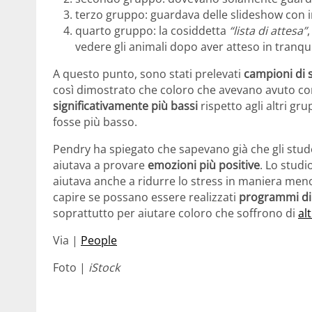
terzo gruppo: guardava delle slideshow con im
quarto gruppo: la cosiddetta
“lista di attesa”
vedere gli animali dopo aver atteso in tranqui
A questo punto, sono stati prelevati
campioni di s
così dimostrato che coloro che avevano avuto cont
significativamente più bassi
rispetto agli altri gru
fosse più basso.
Pendry ha spiegato che sapevano già che gli stude
aiutava a provare
emozioni più positive
. Lo studi
aiutava anche a ridurre lo stress in maniera meno 
capire se possano essere realizzati
programmi di 
soprattutto per aiutare coloro che soffrono di
alt
Via |
People
Foto |
iStock