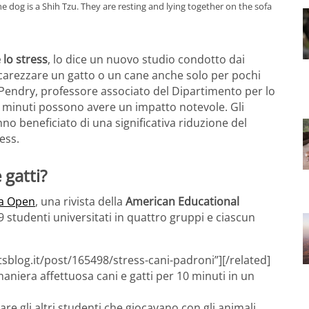
e dog is a Shih Tzu. They are resting and lying together on the sofa
 lo stress
, lo dice un nuovo studio condotto dai
ccarezzare un gatto o un cane anche solo per pochi
a Pendry, professore associato del Dipartimento per lo
 minuti possono avere un impatto notevole. Gli
no beneficiato di una significativa riduzione del
ess.
 gatti?
a Open
, una rivista della
American Educational
9 studenti universitati in quattro gruppi e ciascun
sblog.it/post/165498/stress-cani-padroni”][/related]
niera affettuosa cani e gatti per 10 minuti in un
 gli altri studenti che giocavano con gli animali