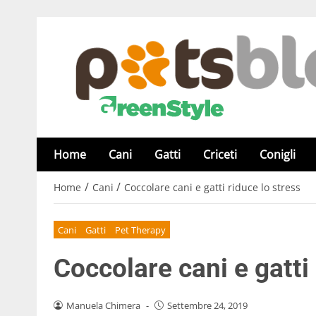
Home
Cani
Gatti
Criceti
Conigli
/
/
Home
Cani
Coccolare cani e gatti riduce lo stress
Cani
Gatti
Pet Therapy
Coccolare cani e gatti 
Manuela Chimera
-
Settembre 24, 2019