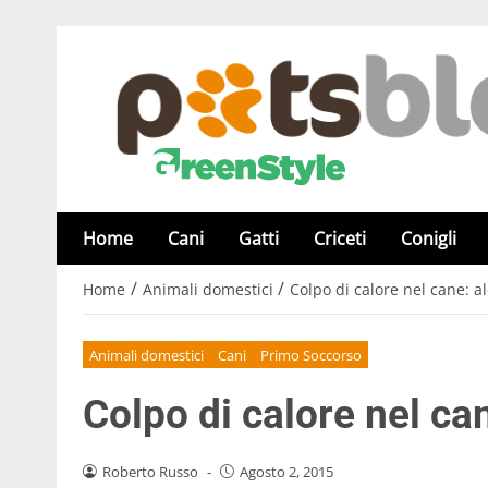
Home
Cani
Gatti
Criceti
Conigli
/
/
Home
Animali domestici
Colpo di calore nel cane: al
Animali domestici
Cani
Primo Soccorso
Colpo di calore nel can
Roberto Russo
-
Agosto 2, 2015