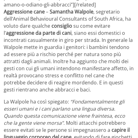
amano-o-odiano-gli-abbracci”][/related]
Aggressione cane
–
Samantha Walpole
, segretario
dell’Animal Behavioural Consultants of South Africa, ha
voluto dare qualche
consiglio
su come evitare
l’
aggressione da parte di cani
, siano essi domestici o
incontrati casualmente in giro per strada. In generale la
Walpole mette in guardia i genitori: i bambini tendono
ad essere più a rischio perché per natura sono più
attratti dagli animali. Inoltre ha aggiunto che molti dei
gesti con cui gli umani intendono manifestare affetto, in
realtà provocano stress e conflitto nel cane che
potrebbe decidere di reagire mordendo. E in questi
gesti rientrano anche abbracci e baci.
La Walpole ha così spiegato:
“Fondamentalmente gli
esseri umani e i cani parlano una lingua diversa.
Quando questa comunicazione viene fraintesa, ecco
che la gente viene morsa”
. Molti attacchi potrebbero
essere evitati se le persone si impegnassero a
capire il
linguaggio corporeo del cane
, evitando di fare giochetti