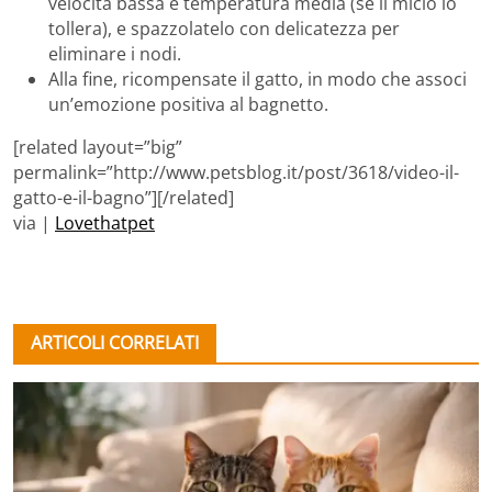
velocità bassa e temperatura media (se il micio lo
tollera), e spazzolatelo con delicatezza per
eliminare i nodi.
Alla fine, ricompensate il gatto, in modo che associ
un’emozione positiva al bagnetto.
[related layout=”big”
permalink=”http://www.petsblog.it/post/3618/video-il-
gatto-e-il-bagno”][/related]
via |
Lovethatpet
ARTICOLI CORRELATI