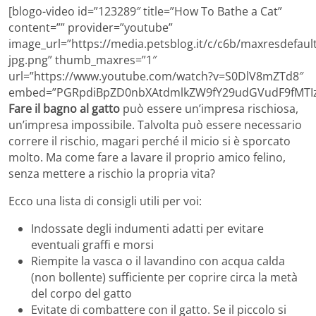
[blogo-video id=”123289″ title=”How To Bathe a Cat”
content=”” provider=”youtube”
image_url=”https://media.petsblog.it/c/c6b/maxresdefault
jpg.png” thumb_maxres=”1″
url=”https://www.youtube.com/watch?v=S0DlV8mZTd8″
embed=”PGRpdiBpZD0nbXAtdmlkZW9fY29udGVudF9fMTIz
Fare il bagno al gatto
può essere un’impresa rischiosa,
un’impresa impossibile. Talvolta può essere necessario
correre il rischio, magari perché il micio si è sporcato
molto. Ma come fare a lavare il proprio amico felino,
senza mettere a rischio la propria vita?
Ecco una lista di consigli utili per voi:
Indossate degli indumenti adatti per evitare
eventuali graffi e morsi
Riempite la vasca o il lavandino con acqua calda
(non bollente) sufficiente per coprire circa la metà
del corpo del gatto
Evitate di combattere con il gatto. Se il piccolo si