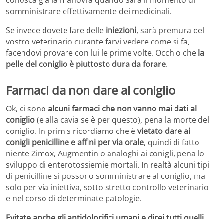
somministrare effettivamente dei medicinali.
Se invece dovete fare delle
iniezioni
, sarà premura del
vostro veterinario curante farvi vedere come si fa,
facendovi provare con lui le prime volte. Occhio che
la
pelle del coniglio è piuttosto dura da forare
.
Farmaci da non dare al coniglio
Ok, ci sono
alcuni farmaci che non vanno mai dati al
coniglio
(e alla cavia se è per questo), pena la morte del
coniglio. In primis ricordiamo che è
vietato dare ai
conigli penicilline e affini per via orale
, quindi di fatto
niente Zimox, Augmentin o analoghi ai conigli, pena lo
sviluppo di enterotossiemie mortali. In realtà alcuni tipi
di penicilline si possono somministrare al coniglio, ma
solo per via iniettiva, sotto stretto controllo veterinario
e nel corso di determinate patologie.
Evitate anche gli antidolorifici umani e direi tutti quelli