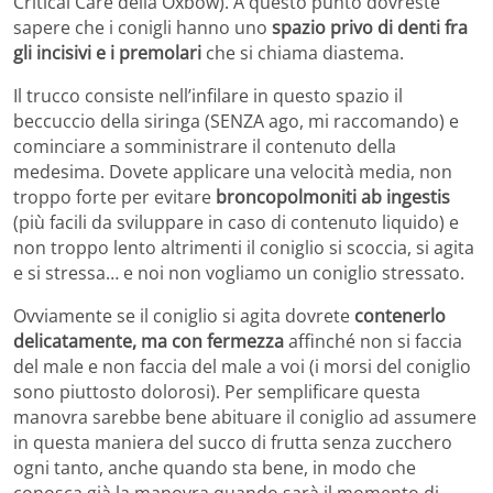
Critical Care della Oxbow). A questo punto dovreste
sapere che i conigli hanno uno
spazio privo di denti fra
gli incisivi e i premolari
che si chiama diastema.
Il trucco consiste nell’infilare in questo spazio il
beccuccio della siringa (SENZA ago, mi raccomando) e
cominciare a somministrare il contenuto della
medesima. Dovete applicare una velocità media, non
troppo forte per evitare
broncopolmoniti ab ingestis
(più facili da sviluppare in caso di contenuto liquido) e
non troppo lento altrimenti il coniglio si scoccia, si agita
e si stressa… e noi non vogliamo un coniglio stressato.
Ovviamente se il coniglio si agita dovrete
contenerlo
delicatamente, ma con fermezza
affinché non si faccia
del male e non faccia del male a voi (i morsi del coniglio
sono piuttosto dolorosi). Per semplificare questa
manovra sarebbe bene abituare il coniglio ad assumere
in questa maniera del succo di frutta senza zucchero
ogni tanto, anche quando sta bene, in modo che
conosca già la manovra quando sarà il momento di