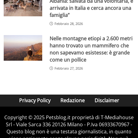
Albania: salvata da una volontaria, è
arrivata in Italia e cerca ancora una
famiglia”
Febbraio 28, 2026
Nelle montagne etiopi a 2.600 metri
hanno trovato un mammifero che
non sapevamo esistesse: è grande
come un pollice
Febbraio 27, 2026
Privacy Policy
Redazione
Disclaimer
Copyright © 2025 Petsblog.it proprietà di T-Mediahouse
Srl - Viale Sarca 336 20126 Milano - P.Iva 06933670967 -
Questo blog non è una testata giornalistica, in quanto